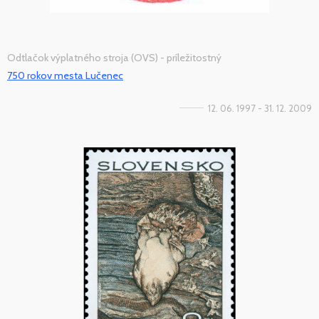
Odtlačok výplatného stroja (OVS) - príležitostný
750 rokov mesta Lučenec
12. 06. 1997 - 31. 12. 2009