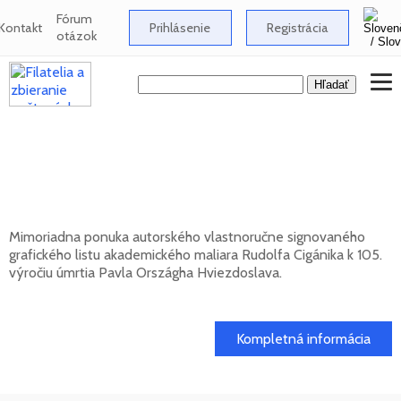
Fórum
Kontakt
Prihlásenie
Registrácia
otázok
Signovaný grafický list Rudolfa Cigánika -
105. výročie úmrtia Pavla Országha
Hviezdoslava
Mimoriadna ponuka autorského vlastnoručne signovaného
grafického listu akademického maliara Rudolfa Cigánika k 105.
výročiu úmrtia Pavla Országha Hviezdoslava.
01. 03. 2026
Kompletná informácia