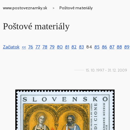
www.postoveznamky.sk
Poštové materiály
Poštové materiály
Začiatok
<<
76
77
78
79
80
81
82
83
84
85
86
87
88
89
15. 10. 1997 - 31. 12. 2009