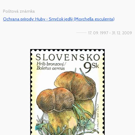
Poštová známka
Ochrana prírody: Huby - Smrčok jedlý (Morchella esculenta)
17. 09. 1997 - 31. 12. 2009