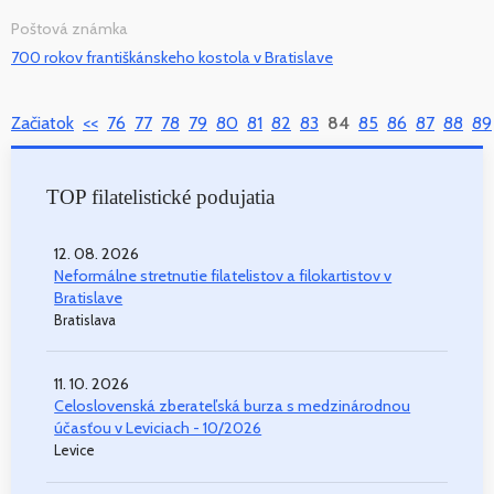
Poštová známka
700 rokov františkánskeho kostola v Bratislave
Začiatok
<<
76
77
78
79
80
81
82
83
84
85
86
87
88
89
TOP filatelistické podujatia
12. 08. 2026
Neformálne stretnutie filatelistov a filokartistov v
Bratislave
Bratislava
11. 10. 2026
Celoslovenská zberateľská burza s medzinárodnou
účasťou v Leviciach - 10/2026
Levice