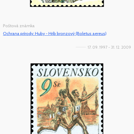
Poštová známka
Ochrana prírody: Huby - Hríb bronzový (Boletus aereus)
17. 09. 1997 - 31. 12. 2009