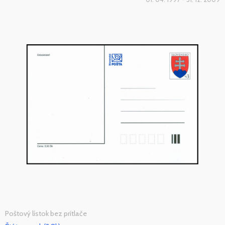
Poštový lístok bez prítlače