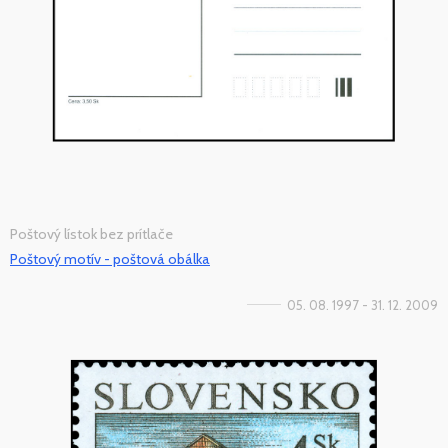
Poštový lístok bez prítlače
Poštový motív - poštová obálka
05. 08. 1997 - 31. 12. 2009