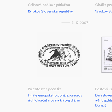
Celinová obálka s prítlačou
Obálka pr
15 rokov Slovenskej republiky
15 rokov S
21. 12. 2007 -
Príležitostná pečiatka
Poštový lís
Finále európskeho pohára juniorov
Deň slove
rýchlokorčuliarov na krátkej dráhe
a&nbsp;fil
Dunaji)