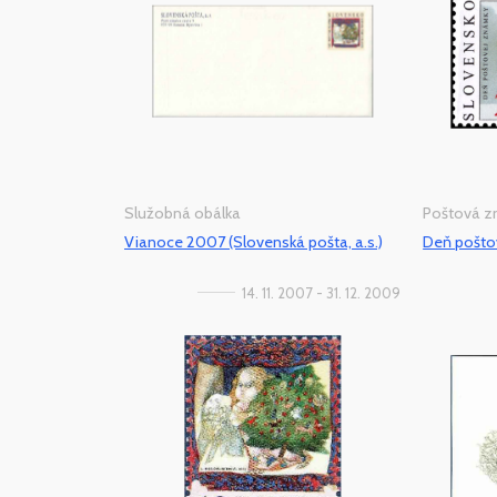
Služobná obálka
Poštová 
Vianoce 2007 (Slovenská pošta, a.s.)
Deň pošto
14. 11. 2007 - 31. 12. 2009