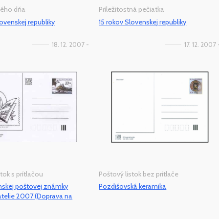
vého dňa
Príležitostná pečiatka
lovenskej republiky
15 rokov Slovenskej republiky
18. 12. 2007 -
17. 12. 2007 
tok s prítlačou
Poštový lístok bez prítlače
nskej poštovej známky
Pozdišovská keramika
atelie 2007 (Doprava na