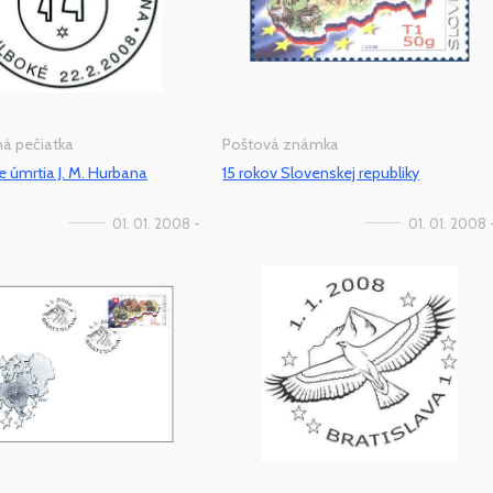
tná pečiatka
Poštová známka
ie úmrtia J. M. Hurbana
15 rokov Slovenskej republiky
01. 01. 2008 -
01. 01. 2008 