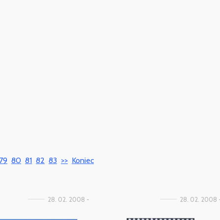
79
80
81
82
83
>>
Koniec
28. 02. 2008 -
28. 02. 2008 