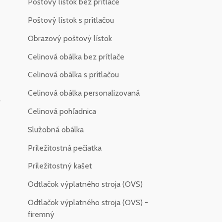
Poštový lístok bez prítlače
Poštový lístok s prítlačou
Obrazový poštový lístok
Celinová obálka bez prítlače
Celinová obálka s prítlačou
Celinová obálka personalizovaná
-
Celinová pohľadnica
Služobná obálka
Príležitostná pečiatka
Príležitostný kašet
Odtlačok výplatného stroja (OVS)
Odtlačok výplatného stroja (OVS) -
firemný