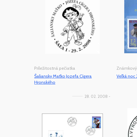
Príležitostná pečiatka
Známkový 
Šaliansky Maťko Jozefa Cígera
Veľká noc
Hronského
28. 02. 2008 -