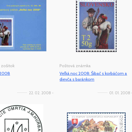
zošitok
Poštová známka
 2008
Veľká noc 2008: Šibač s korbáčom a
dievča s baránkom
22. 02. 2008 -
01. 01. 2008 