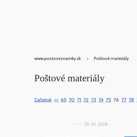
www.postoveznamky.sk
Poštové materiály
Poštové materiály
Začiatok
<<
69
70
71
72
73
74
75
76
77
78
29. 02. 2008 -