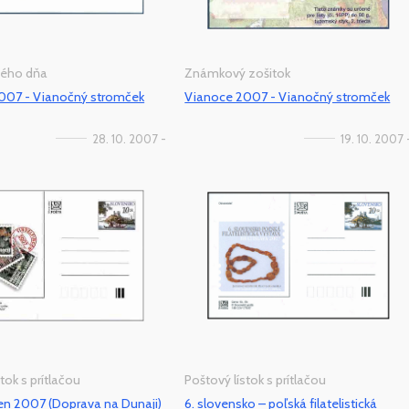
vého dňa
Známkový zošitok
007 - Vianočný stromček
Vianoce 2007 - Vianočný stromček
28. 10. 2007 -
19. 10. 2007 
tok s prítlačou
Poštový lístok s prítlačou
en 2007 (Doprava na Dunaji)
6. slovensko – poľská filatelistická