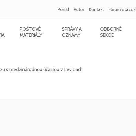
Portál
Autor
Kontakt
Fórum otázok
POŠTOVÉ
SPRÁVY A
ODBORNÉ
IA
MATERIÁLY
OZNAMY
SEKCIE
s medzinárodnou účasťou v Leviciach - 10/20
rzu s medzinárodnou účasťou v Leviciach