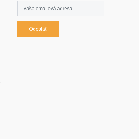
Odoslať
-