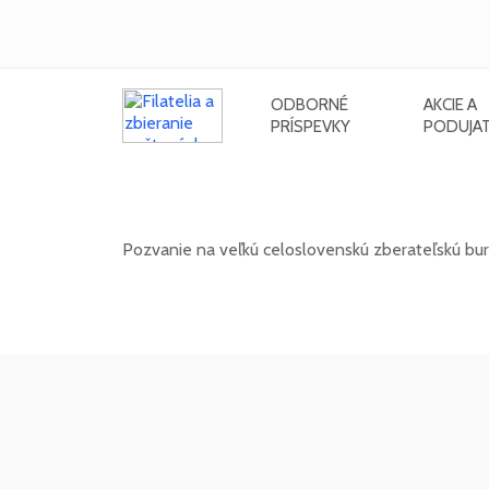
ODBORNÉ
AKCIE A
PRÍSPEVKY
PODUJAT
Celoslovenská zberateľská burza 
Pozvanie na veľkú celoslovenskú zberateľskú bu
11. 10. 2026