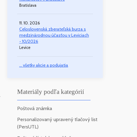
Bratislava
11. 10. 2026
Celoslovenská zberateľská burza s
medzinárodnou účasťou v Leviciach
- 10/2026
Levice
... všetky akcie a podujatia
Materiály podľa kategórií
-
Poštová známka
Personalizovaný upravený tlačový list
(PersUTL)