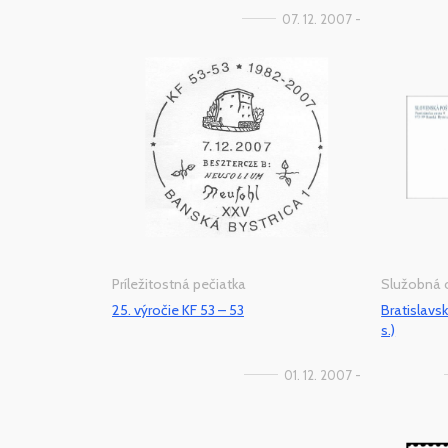
07. 12. 2007 -
Príležitostná pečiatka
Služobná 
25. výročie KF 53 – 53
Bratislavs
s.)
01. 12. 2007 -