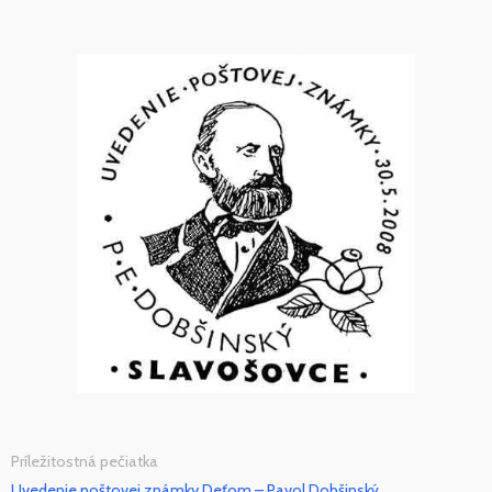
Príležitostná pečiatka
Uvedenie poštovej známky Deťom – Pavol Dobšinský