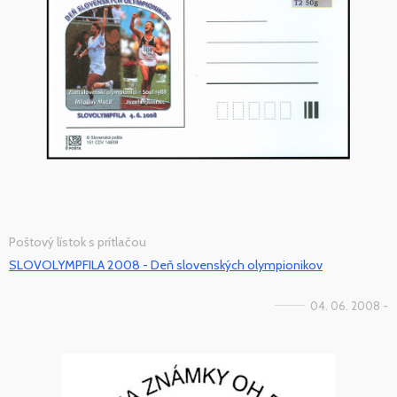
Poštový lístok s prítlačou
SLOVOLYMPFILA 2008 - Deň slovenských olympionikov
04. 06. 2008 -