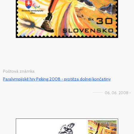
Poštová známka
Paralympijské hry Peking 2008 - protéza dolnej končatiny
06. 06. 2008 -