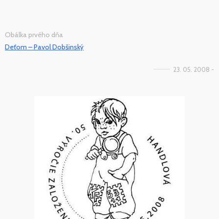
Obálka prvého dňa
Deťom – Pavol Dobšinský
23. 05. 2008 -