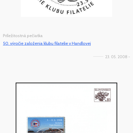
Príležitostná pečiatka
50. výročie založenia klubu filatelie v Handlovej
23. 05. 2008 -