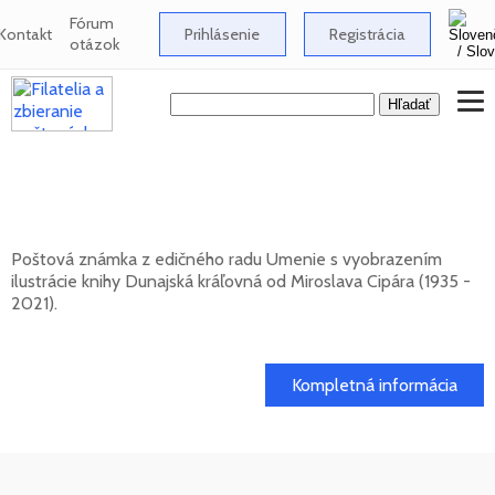
Fórum
Kontakt
Prihlásenie
Registrácia
otázok
UMENIE: Miroslav Cipár (1935 - 2021) -
Dunajská kráľovná
Poštová známka z edičného radu Umenie s vyobrazením
ilustrácie knihy Dunajská kráľovná od Miroslava Cipára (1935 -
2021).
20. 11. 2026 -
Kompletná informácia