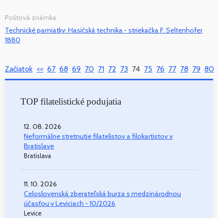
Poštová známka
Technické pamiatky: Hasičská technika - striekačka F. Seltenhofer
1880
Začiatok
<<
67
68
69
70
71
72
73
74
75
76
77
78
79
80
TOP filatelistické podujatia
12. 08. 2026
Neformálne stretnutie filatelistov a filokartistov v
Bratislave
Bratislava
11. 10. 2026
Celoslovenská zberateľská burza s medzinárodnou
účasťou v Leviciach - 10/2026
Levice