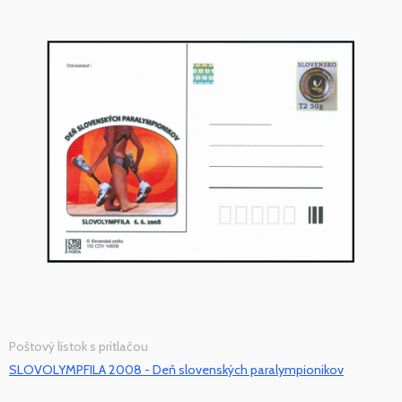
Poštový lístok s prítlačou
SLOVOLYMPFILA 2008 - Deň slovenských paralympionikov