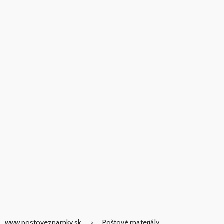
www.postoveznamky.sk
Poštové materiály