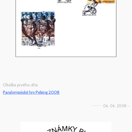
Obálka prvého dňa
Paralympijské hry Peking 2008
06. 06. 2008 -