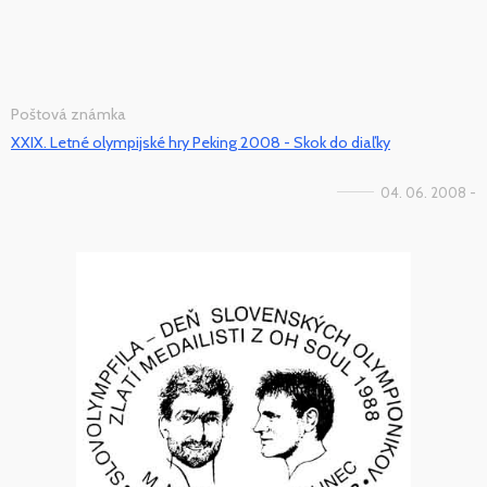
Poštová známka
XXIX. Letné olympijské hry Peking 2008 - Skok do diaľky
04. 06. 2008 -