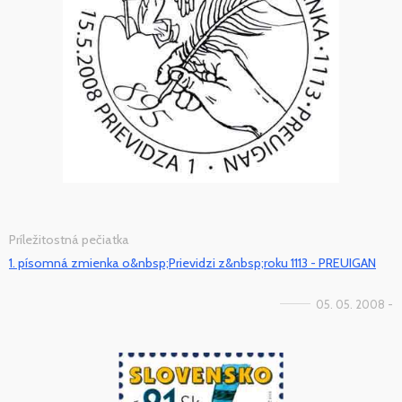
Príležitostná pečiatka
1. písomná zmienka o&nbsp;Prievidzi z&nbsp;roku 1113 - PREUIGAN
05. 05. 2008 -