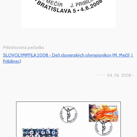
Príležitostná pečiatka
SLOVOLYMPFILA 2008 - Deň slovenských olympionikov (M. Mečíř, J.
Pribilinec)
04. 06. 2008 -