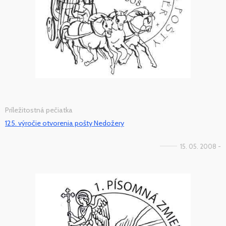
Príležitostná pečiatka
125. výročie otvorenia pošty Nedožery
15. 05. 2008 -