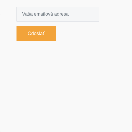
-
Odoslať
-