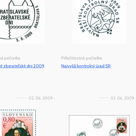
tná pečiatka
Príležitostná pečiatka
ké zberateľské dni 2009
Najvyšší kontrolný úrad SR
02. 06. 2009 -
02. 06. 2009 