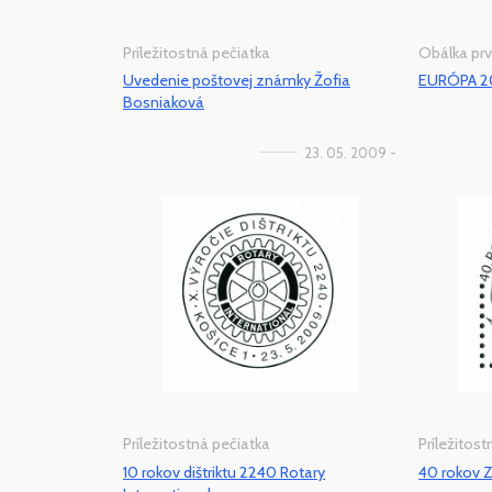
Príležitostná pečiatka
Obálka pr
Uvedenie poštovej známky Žofia
EURÓPA 20
Bosniaková
23. 05. 2009 -
Príležitostná pečiatka
Príležitos
10 rokov dištriktu 2240 Rotary
40 rokov Z