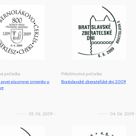
tná pečiatka
Príležitostná pečiatka
 prvej písomnej zmienky o
Bratislavské zberateľské dni 2009
ve
05. 06. 2009 -
04. 06. 2009 