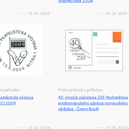
známku roka 2008
15. 05. 2009 -
14. 05. 2009 
tná pečiatka
Poštový lístok s prítlačou
latelistická výstava
40. výročie založenia ZSF (Architektúra
KO 2009
predrománskeho a&nbsp;románskeho
obdobia - Čierny Brod)
12. 05. 2009 -
11. 05. 2009 