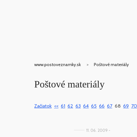
www.postoveznamky.sk
Poštové materiály
Poštové materiály
Začiatok
<<
61
62
63
64
65
66
67
68
69
70
11. 06. 2009 -