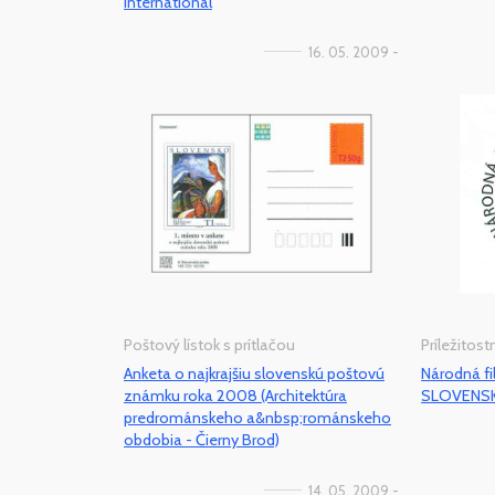
International
16. 05. 2009 -
Poštový lístok s prítlačou
Príležitos
Anketa o najkrajšiu slovenskú poštovú
Národná fi
známku roka 2008 (Architektúra
SLOVENS
predrománskeho a&nbsp;románskeho
obdobia - Čierny Brod)
14. 05. 2009 -