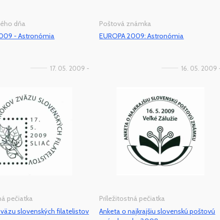
vého dňa
Poštová známka
09 - Astronómia
EUROPA 2009: Astronómia
17. 05. 2009 -
16. 05. 2009 
tná pečiatka
Príležitostná pečiatka
väzu slovenských filatelistov
Anketa o najkrajšiu slovenskú poštovú