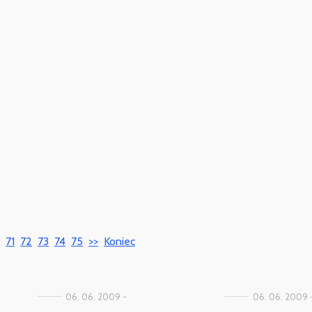
71
72
73
74
75
>>
Koniec
06. 06. 2009 -
06. 06. 2009 