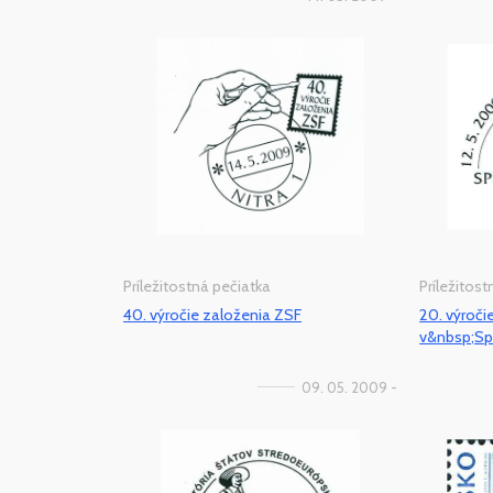
Príležitostná pečiatka
Príležitos
40. výročie založenia ZSF
20. výroč
v&nbsp;Spi
09. 05. 2009 -