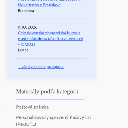
filokartistov v Bratislave
Bratislava
11. 10. 2026
Celoslovenská zberateľská burza s
medzinárodnou účasťou v Leviciach
- 10/2026
Levice
... všetky akcie a podujatia
Materiály podľa kategórií
Poštová známka
-
Personalizovaný upravený tlačový list
(PersUTL)