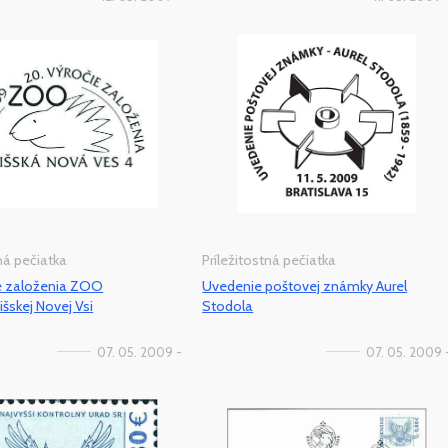
tná pečiatka
Príležitostná pečiatka
ie založenia ZOO
Uvedenie poštovej známky Aurel
šskej Novej Vsi
Stodola
07. 05. 2009 -
07. 05. 2009 