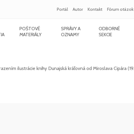
Portál
Autor
Kontakt
Fórum otázok
POŠTOVÉ
SPRÁVY A
ODBORNÉ
IA
MATERIÁLY
OZNAMY
SEKCIE
2021) - Dunajská kráľovná
ením ilustrácie knihy Dunajská kráľovná od Miroslava Cipára (19