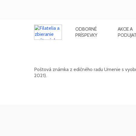
ODBORNÉ
AKCIE A
PRÍSPEVKY
PODUJAT
UMENIE: Miroslav Cipár (1935 - 
Poštová známka z edičného radu Umenie s vyobraz
2021).
20. 11. 2026 -