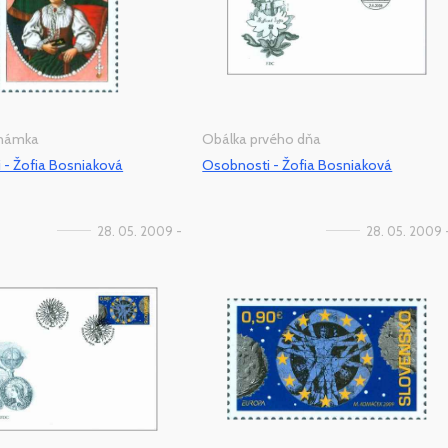
známka
Obálka prvého dňa
 - Žofia Bosniaková
Osobnosti - Žofia Bosniaková
28. 05. 2009 -
28. 05. 2009 