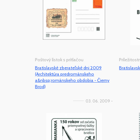
Poštový lístok s prítlačou
Príležitos
Bratislavské zberateľské dni 2009
Bratislavs
(Architektúra predrománskeho
a&nbsp;románskeho obdobia - Čierny
Brod)
03. 06. 2009 -