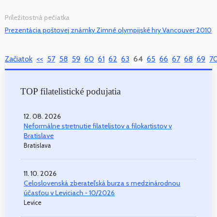
Príležitostná pečiatka
Prezentácia poštovej známky Zimné olympijské hry Vancouver 2010
Začiatok
<<
57
58
59
60
61
62
63
64
65
66
67
68
69
7
TOP filatelistické podujatia
12. 08. 2026
Neformálne stretnutie filatelistov a filokartistov v
Bratislave
Bratislava
11. 10. 2026
Celoslovenská zberateľská burza s medzinárodnou
účasťou v Leviciach - 10/2026
Levice