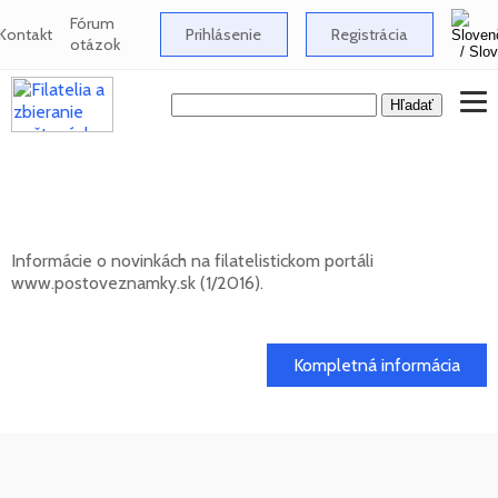
Fórum
Kontakt
Prihlásenie
Registrácia
otázok
Novinky na informačnom filatelistickom
portáli www.postoveznamky.sk (1/2026)
Informácie o novinkách na filatelistickom portáli
www.postoveznamky.sk (1/2016).
03. 02. 2026
Kompletná informácia