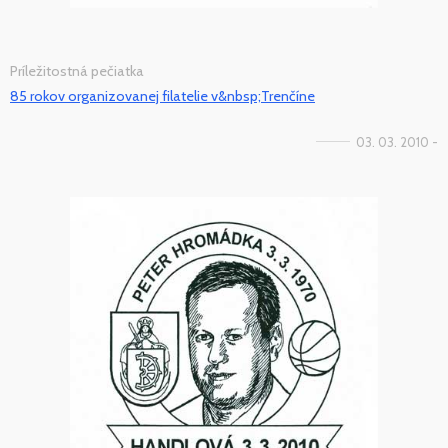
Príležitostná pečiatka
85 rokov organizovanej filatelie v&nbsp;Trenčíne
03. 03. 2010 -