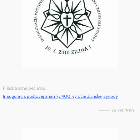
Príležitostná pečiatka
Inaugurácia poštovej známky 400. výročie Žilinskej synody
26. 03. 2010 -