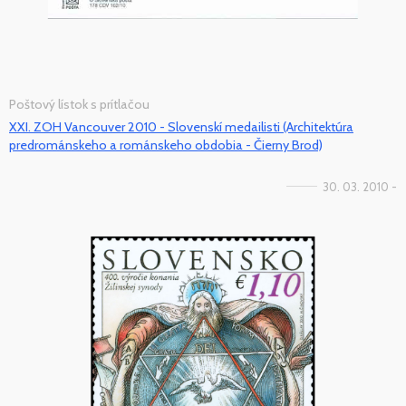
Poštový lístok s prítlačou
XXI. ZOH Vancouver 2010 - Slovenskí medailisti (Architektúra
predrománskeho a románskeho obdobia - Čierny Brod)
30. 03. 2010 -