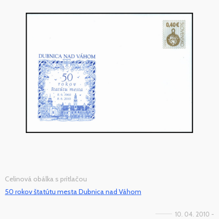
Celinová obálka s prítlačou
50 rokov štatútu mesta Dubnica nad Váhom
10. 04. 2010 -