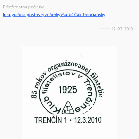
Príležitostná pečiatka
Inaugurácia poštovej známky Matúš Čák Trenčiansky
12. 03. 2010 -