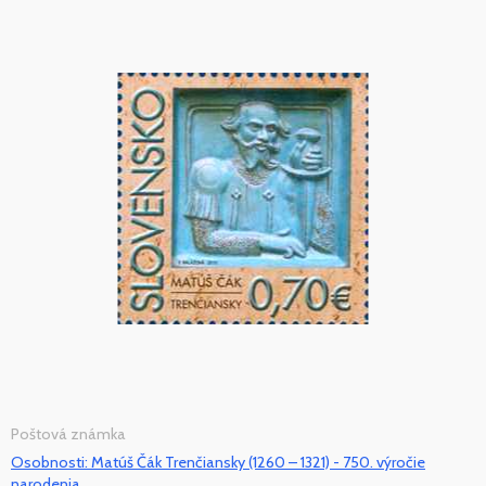
Poštová známka
Osobnosti: Matúš Čák Trenčiansky (1260 – 1321) - 750. výročie
narodenia