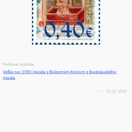
Poštová známka
Veľká noc 2010: Iniciála s Bolestným Kristom z Bratislavského
misála
17. 02. 2010 -