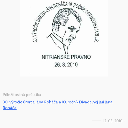
Príležitostná pečiatka
30. výročie úmrtia Jána Roháča a 10. ročník Divadelnej jari Jána
Roháča
12. 03. 2010 -