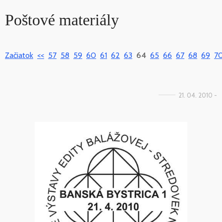
Poštové materiály
Začiatok
<<
57
58
59
60
61
62
63
64
65
66
67
68
69
7
21. 04. 2010 -