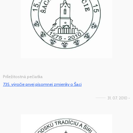
Príležitostná pečiatka
735. výročie prvej písomnej zmienky o Šaci
31. 07. 2010 -