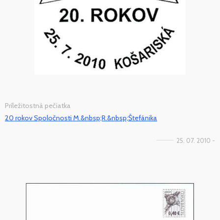
Príležitostná pečiatka
20 rokov Spoločnosti M.&nbsp;R.&nbsp;Štefánika
25. 07. 2010 -