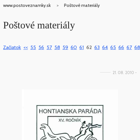
www.postoveznamky.sk
Poštové materiály
Poštové materiály
Začiatok
<<
55
56
57
58
59
60
61
62
63
64
65
66
67
68
21. 08. 2010 -