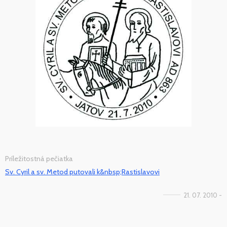
Príležitostná pečiatka
Sv. Cyril a sv. Metod putovali k&nbsp;Rastislavovi
21. 07. 2010 -