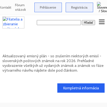
Fórum
Kontakt
Prihlásenie
Registrácia
otázok
Emisný plán slovenských poštových
známok na rok 2026
Aktualizovaný emisný plán - so zrušením niektorých emisií -
slovenských poštových známok na rok 2026. Prehľadné
vyobrazenie všetkých už vydaných známok a známok vo fáze
výtvarného návrhu nájdete dole pod článkom.
01. 02. 2026
Kompletná informácia