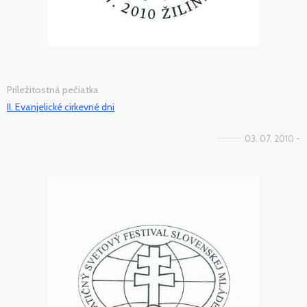
Príležitostná pečiatka
II. Evanjelické cirkevné dni
03. 07. 2010 -