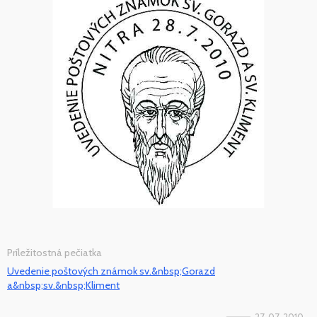
Príležitostná pečiatka
Uvedenie poštových známok sv.&nbsp;Gorazd
a&nbsp;sv.&nbsp;Kliment