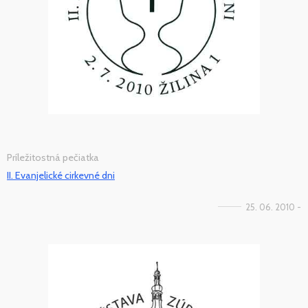
Príležitostná pečiatka
II. Evanjelické cirkevné dni
25. 06. 2010 -