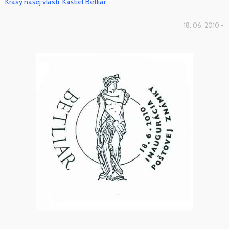
Krásy našej vlasti: Kaštieľ Betliar
18. 06. 2010 -