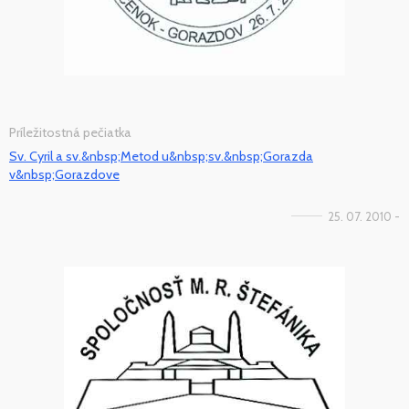
Príležitostná pečiatka
Sv. Cyril a sv.&nbsp;Metod u&nbsp;sv.&nbsp;Gorazda
v&nbsp;Gorazdove
25. 07. 2010 -