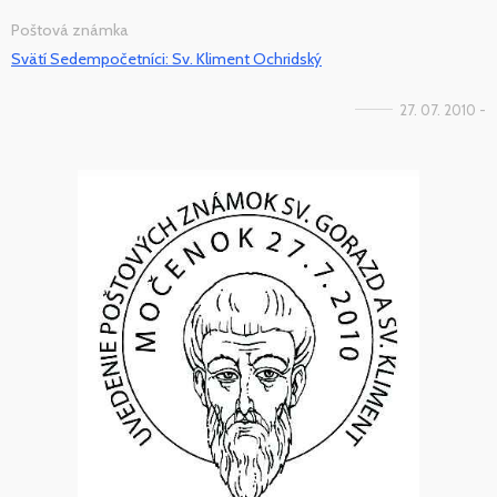
Poštová známka
Svätí Sedempočetníci: Sv. Kliment Ochridský
27. 07. 2010 -