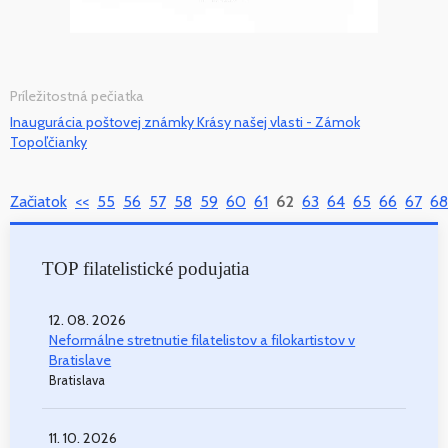
Príležitostná pečiatka
Inaugurácia poštovej známky Krásy našej vlasti - Zámok
Topoľčianky
Začiatok
<<
55
56
57
58
59
60
61
62
63
64
65
66
67
68
TOP filatelistické podujatia
12. 08. 2026
Neformálne stretnutie filatelistov a filokartistov v
Bratislave
Bratislava
11. 10. 2026