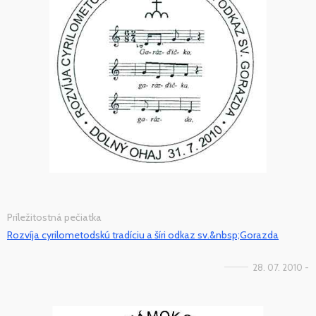
Príležitostná pečiatka
Rozvíja cyrilometodskú tradíciu a šíri odkaz sv.&nbsp;Gorazda
28. 07. 2010 -