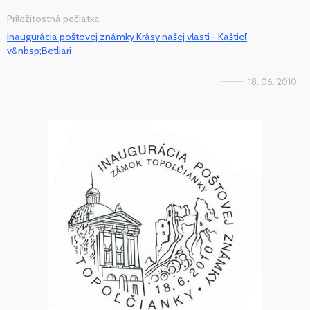
Príležitostná pečiatka
Inaugurácia poštovej známky Krásy našej vlasti - Kaštieľ
v&nbsp;Betliari
18. 06. 2010 -