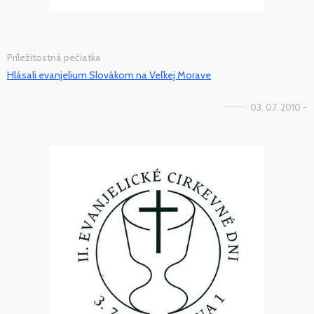
Príležitostná pečiatka
Hlásali evanjelium Slovákom na Veľkej Morave
03. 07. 2010 -