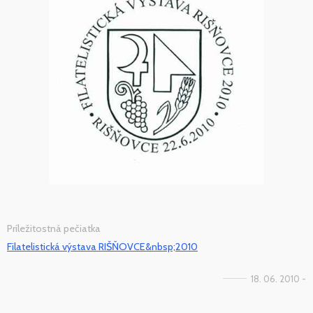
Príležitostná pečiatka
Filatelistická výstava RIŠŇOVCE&nbsp;2010
18. 06. 2010 -