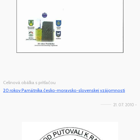
Celinová obálka s prítlačou
20 rokov Pamätníka česko-moravsko-slovenskej vzájomnosti
21. 07. 2010 -