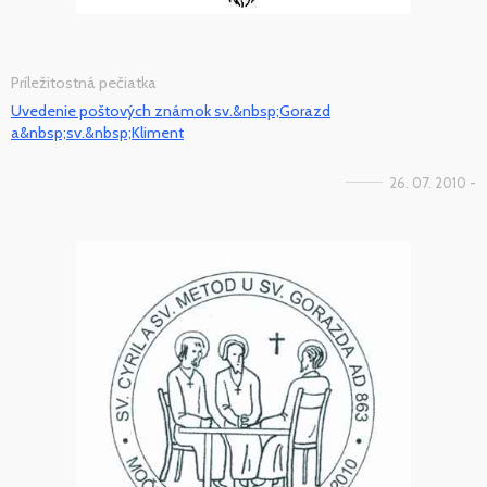
Príležitostná pečiatka
Uvedenie poštových známok sv.&nbsp;Gorazd
a&nbsp;sv.&nbsp;Kliment
26. 07. 2010 -