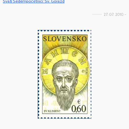
Svätí Sedempočetníci: Sv. Gorazd
27. 07. 2010 -