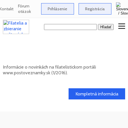
Fórum
Kontakt
Prihlásenie
Registrácia
otázok
Novinky na informačnom filatelistickom
portáli www.postoveznamky.sk (1/2026)
Informácie o novinkách na filatelistickom portáli
www.postoveznamky.sk (1/2016).
03. 02. 2026
Kompletná informácia