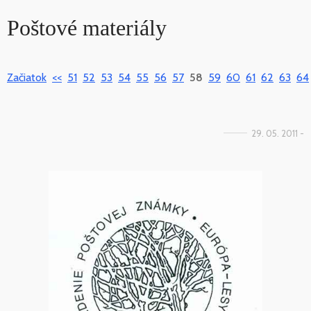
Poštové materiály
Začiatok
<<
51
52
53
54
55
56
57
58
59
60
61
62
63
64
29. 05. 2011 -