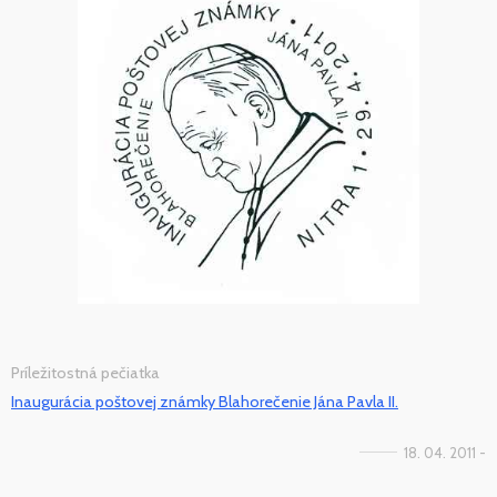
Príležitostná pečiatka
Inaugurácia poštovej známky Blahorečenie Jána Pavla II.
18. 04. 2011 -