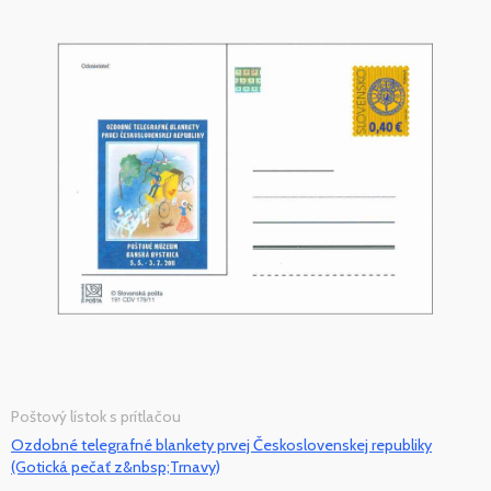
Poštový lístok s prítlačou
Ozdobné telegrafné blankety prvej Československej republiky
(Gotická pečať z&nbsp;Trnavy)