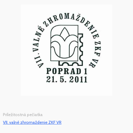
Príležitostná pečiatka
VII. valné zhromaždenie ZKF VR