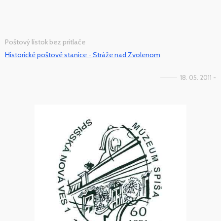
Poštový lístok bez prítlače
Historické poštové stanice - Stráže nad Zvolenom
18. 05. 2011 -