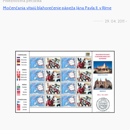
Príležitostná pečiatka
Močenčania vítajú blahorečenie pápeža Jána Pavla II. v Ríme
29. 04. 2011 -