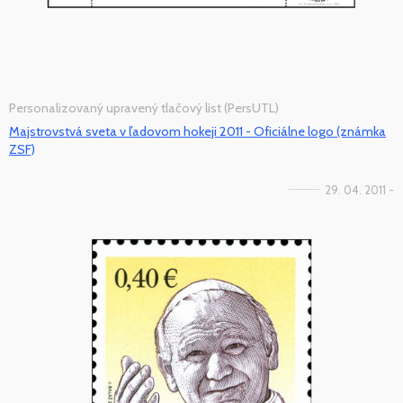
Personalizovaný upravený tlačový list (PersUTL)
Majstrovstvá sveta v ľadovom hokeji 2011 - Oficiálne logo (známka
ZSF)
29. 04. 2011 -