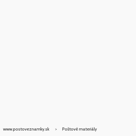
www.postoveznamky.sk
Poštové materiály