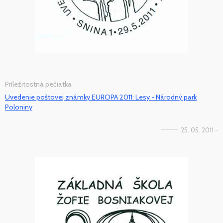
Príležitostná pečiatka
Uvedenie poštovej známky EUROPA 2011: Lesy - Národný park
Poloniny
25. 05. 2011 -