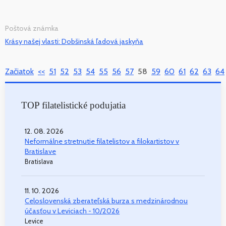
Poštová známka
Krásy našej vlasti: Dobšinská ľadová jaskyňa
Začiatok
<<
51
52
53
54
55
56
57
58
59
60
61
62
63
64
TOP filatelistické podujatia
12. 08. 2026
Neformálne stretnutie filatelistov a filokartistov v
Bratislave
Bratislava
11. 10. 2026
Celoslovenská zberateľská burza s medzinárodnou
účasťou v Leviciach - 10/2026
Levice