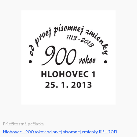
Príležitostná pečiatka
Hlohovec - 900 rokov od prvej písomnej zmienky 1113 - 2013