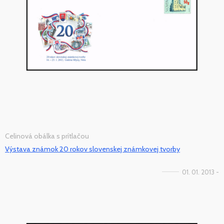
Celinová obálka s prítlačou
Výstava známok 20 rokov slovenskej známkovej tvorby
01. 01. 2013 -