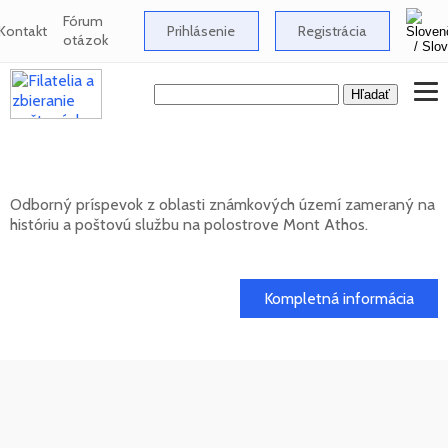
Fórum
Kontakt
Prihlásenie
Registrácia
otázok
Známkové územia - Mont Athos
Odborný príspevok z oblasti známkových území zameraný na
históriu a poštovú službu na polostrove Mont Athos.
02. 02. 2026
Kompletná informácia