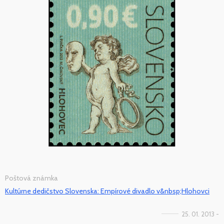
Poštová známka
Kultúrne dedičstvo Slovenska: Empírové divadlo v&nbsp;Hlohovci
25. 01. 2013 -