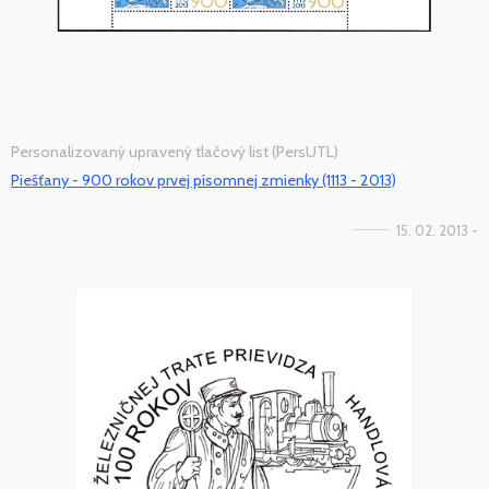
Personalizovaný upravený tlačový list (PersUTL)
Piešťany - 900 rokov prvej písomnej zmienky (1113 - 2013)
15. 02. 2013 -