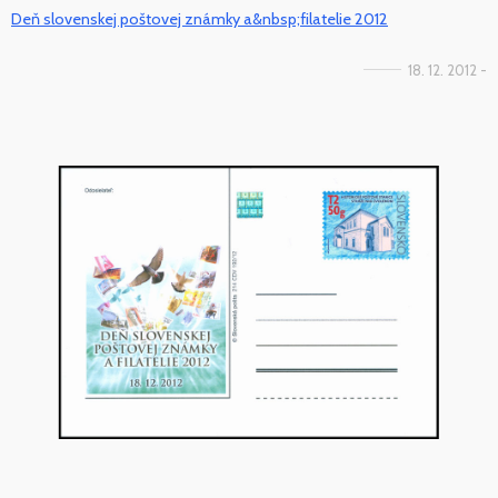
Deň slovenskej poštovej známky a&nbsp;filatelie 2012
18. 12. 2012 -