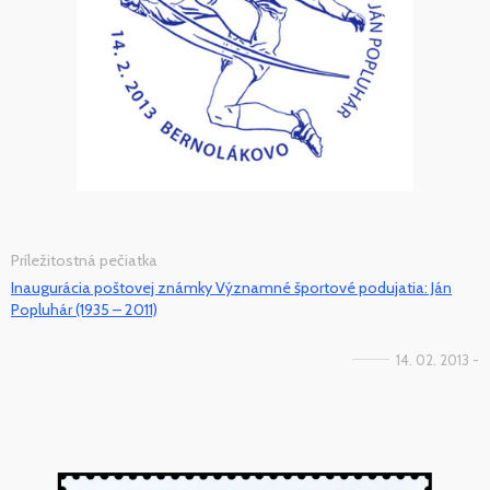
Príležitostná pečiatka
Inaugurácia poštovej známky Významné športové podujatia: Ján
Popluhár (1935 – 2011)
14. 02. 2013 -