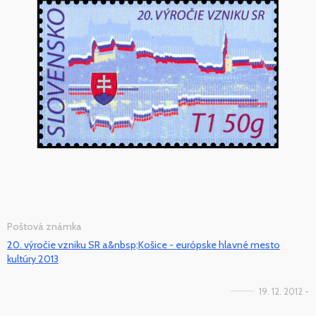
Poštová známka
20. výročie vzniku SR a&nbsp;Košice - európske hlavné mesto
kultúry 2013
19. 12. 2012 -