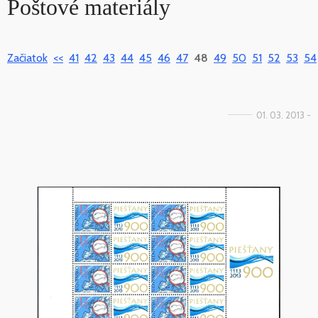
Poštové materiály
Začiatok
<<
41
42
43
44
45
46
47
48
49
50
51
52
53
54
01. 03. 2013 -