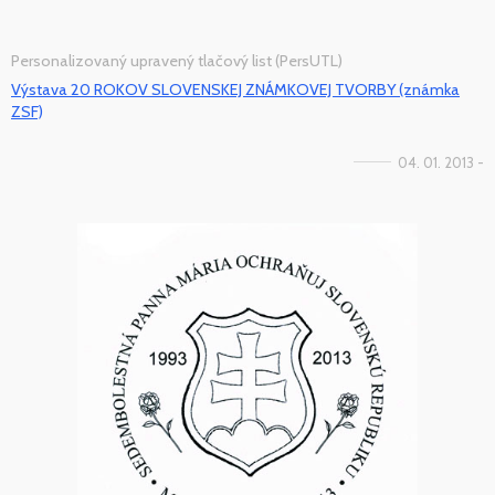
Personalizovaný upravený tlačový list (PersUTL)
Výstava 20 ROKOV SLOVENSKEJ ZNÁMKOVEJ TVORBY (známka
ZSF)
04. 01. 2013 -