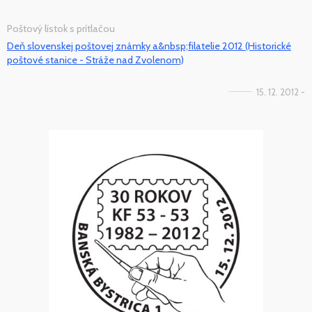
Poštový lístok s prítlačou
Deň slovenskej poštovej známky a&nbsp;filatelie 2012 (Historické
poštové stanice - Stráže nad Zvolenom)
15. 12. 2012 -