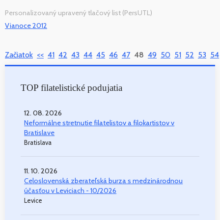
Personalizovaný upravený tlačový list (PersUTL)
Vianoce 2012
Začiatok
<<
41
42
43
44
45
46
47
48
49
50
51
52
53
54
TOP filatelistické podujatia
12. 08. 2026
Neformálne stretnutie filatelistov a filokartistov v
Bratislave
Bratislava
11. 10. 2026
Celoslovenská zberateľská burza s medzinárodnou
účasťou v Leviciach - 10/2026
Levice