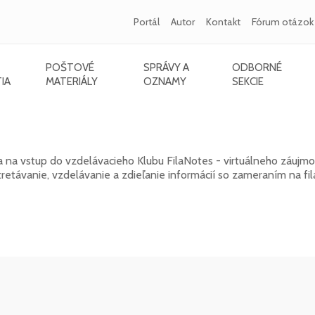
Portál
Autor
Kontakt
Fórum otázok
POŠTOVÉ
SPRÁVY A
ODBORNÉ
IA
MATERIÁLY
OZNAMY
SEKCIE
k 2026
a na vstup do vzdelávacieho Klubu FilaNotes - virtuálneho záujm
távanie, vzdelávanie a zdieľanie informácií so zameraním na fila