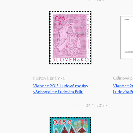
Poštová známka
Celinová 
Vianoce 2013: Ľudové motívy
Vianoce 20
v&nbsp;diele Ľudovíta Fullu
Ľudovíta F
04. 11. 2013 -