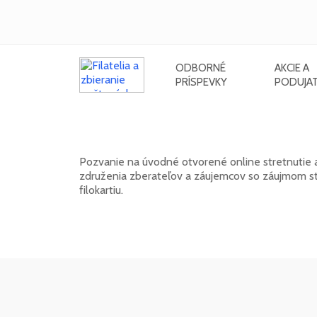
ODBORNÉ
AKCIE A
PRÍSPEVKY
PODUJAT
Klub FilaNotes otvára nový roční
Pozvanie na úvodné otvorené online stretnutie 
združenia zberateľov a záujemcov so záujmom stre
filokartiu.
17. 02. 2026