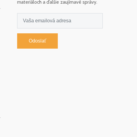
materiáloch a ďalšie zaujímavé správy.
-
Odoslať
-