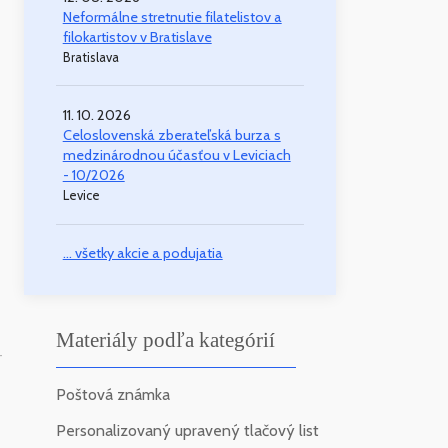
Neformálne stretnutie filatelistov a
filokartistov v Bratislave
Bratislava
11. 10. 2026
Celoslovenská zberateľská burza s
medzinárodnou účasťou v Leviciach
- 10/2026
Levice
... všetky akcie a podujatia
Materiály podľa kategórií
-
Poštová známka
Personalizovaný upravený tlačový list