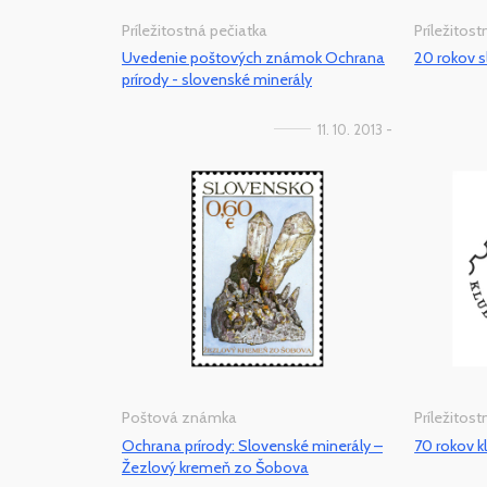
Príležitostná pečiatka
Príležitos
Uvedenie poštových známok Ochrana
20 rokov 
prírody - slovenské minerály
11. 10. 2013 -
Poštová známka
Príležitos
Ochrana prírody: Slovenské minerály –
70 rokov kl
Žezlový kremeň zo Šobova