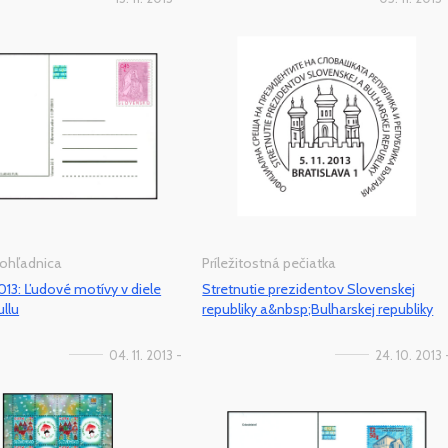
pohľadnica
Príležitostná pečiatka
13: Ľudové motívy v diele
Stretnutie prezidentov Slovenskej
ullu
republiky a&nbsp;Bulharskej republiky
04. 11. 2013 -
24. 10. 2013 