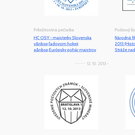
Príležitostná pečiatka
Poštový lís
HC OSY - majsterky Slovenska
Národná fi
v&nbsp;ľadovom hokeji
2013 (Hist
a&nbsp;Európsky pohár majstrov
Stráže na
12. 10. 2013 -