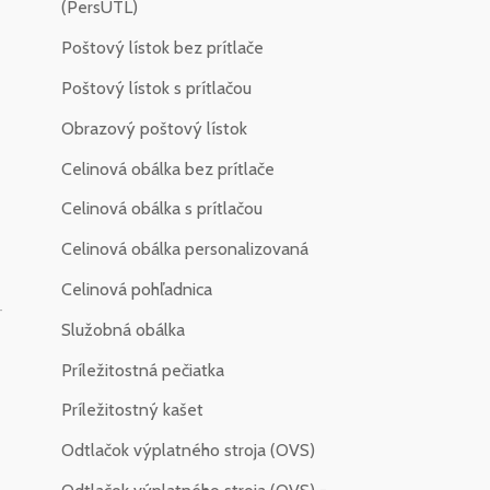
(PersUTL)
Poštový lístok bez prítlače
Poštový lístok s prítlačou
Obrazový poštový lístok
Celinová obálka bez prítlače
Celinová obálka s prítlačou
Celinová obálka personalizovaná
Celinová pohľadnica
-
Služobná obálka
Príležitostná pečiatka
Príležitostný kašet
Odtlačok výplatného stroja (OVS)