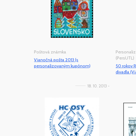
Poštová známka
Personaliz
(PersUTL)
Vianočná pošta 2013 (s
personalizovaným kupónom)
50 rokov 
divadla (V
18. 10. 2013 -