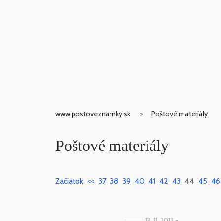
www.postoveznamky.sk
Poštové materiály
Poštové materiály
Začiatok
<<
37
38
39
40
41
42
43
44
45
46
13. 11. 2013 -