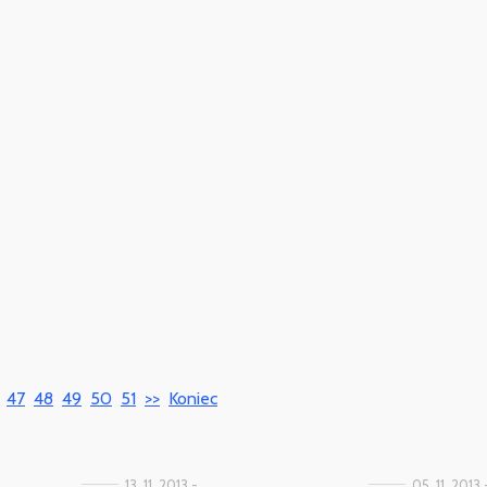
47
48
49
50
51
>>
Koniec
13. 11. 2013 -
05. 11. 2013 