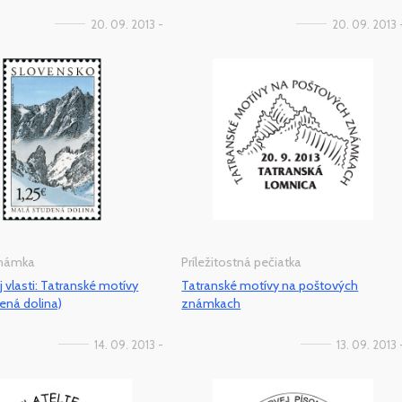
20. 09. 2013 -
20. 09. 2013 
známka
Príležitostná pečiatka
j vlasti: Tatranské motívy
Tatranské motívy na poštových
ená dolina)
známkach
14. 09. 2013 -
13. 09. 2013 