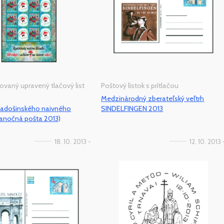
ovaný upravený tlačový list
Poštový lístok s prítlačou
Medzinárodný zberateľský veľtrh
Radošinského naivného
SINDELFINGEN 2013
ianočná pošta 2013)
18. 10. 2013 -
12. 10. 2013 