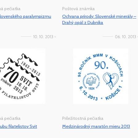
tná pečiatka
Poštová známka
slovenského paralympizmu
Ochrana prírody: Slovenské minerály –
Drahý opál z Dubníka
10. 10. 2013 -
06. 10. 2013 
tná pečiatka
Príležitostná pečiatka
ubu filatelistov Svit
Medzinárodný maratón mieru 2013