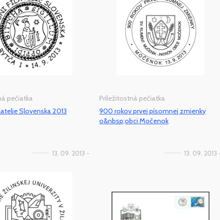
tná pečiatka
Príležitostná pečiatka
ilatelie Slovenska 2013
900 rokov prvej písomnej zmienky
o&nbsp;obci Močenok
13. 09. 2013 -
13. 09. 2013 