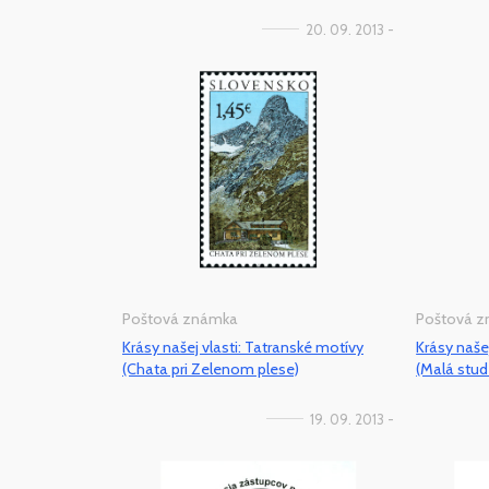
20. 09. 2013 -
Poštová známka
Poštová 
Krásy našej vlasti: Tatranské motívy
Krásy naše
(Chata pri Zelenom plese)
(Malá stud
19. 09. 2013 -