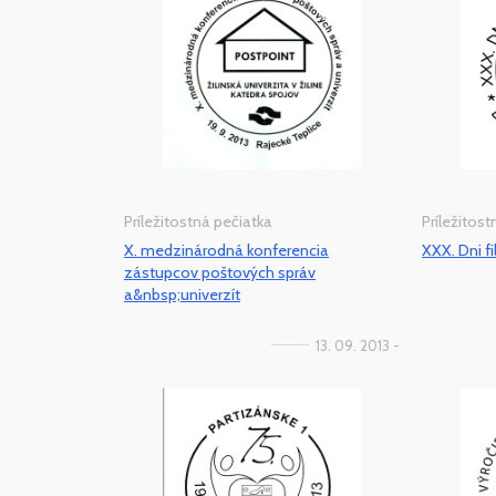
Príležitostná pečiatka
Príležitos
X. medzinárodná konferencia
XXX. Dni f
zástupcov poštových správ
a&nbsp;univerzít
13. 09. 2013 -