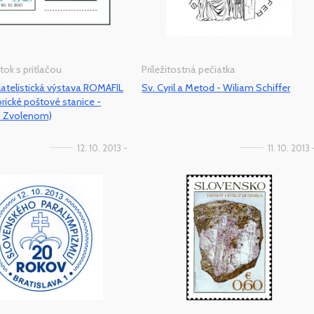
tok s prítlačou
Príležitostná pečiatka
latelistická výstava ROMAFIL
Sv. Cyril a Metod - Wiliam Schiffer
orické poštové stanice -
d Zvolenom)
12. 10. 2013 -
11. 10. 2013 