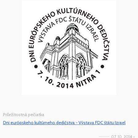
Príležitostná pečiatka
Dni európskeho kultúrneho dedičstva - Výstava FDC štátu Izrael
07. 10. 2014 -