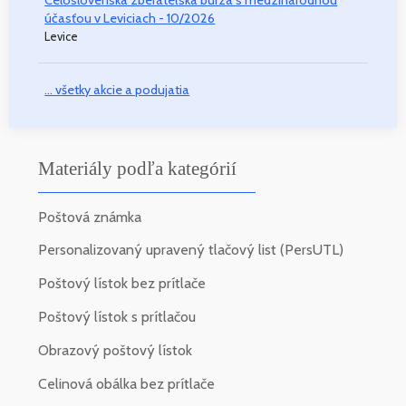
Celoslovenská zberateľská burza s medzinárodnou
účasťou v Leviciach - 10/2026
Levice
... všetky akcie a podujatia
Materiály podľa kategórií
Poštová známka
Personalizovaný upravený tlačový list (PersUTL)
Poštový lístok bez prítlače
Poštový lístok s prítlačou
Obrazový poštový lístok
Celinová obálka bez prítlače