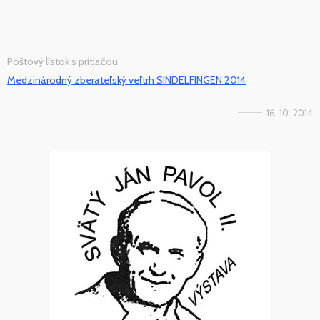
Poštový lístok s prítlačou
Medzinárodný zberateľský veľtrh SINDELFINGEN 2014
16. 10. 2014