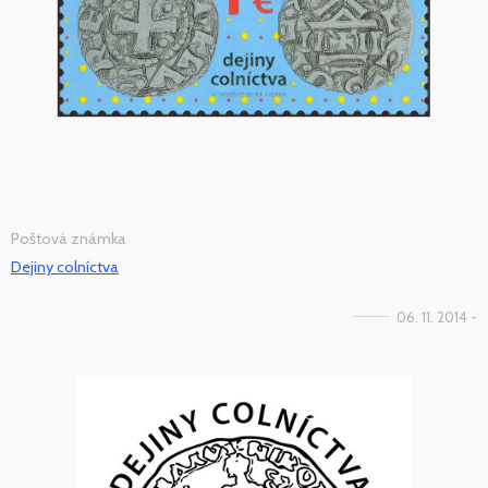
Poštová známka
Dejiny colníctva
06. 11. 2014 -