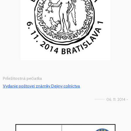
Príležitostná pečiatka
Vydanie poštovej známky Dejiny colníctva
06. 11. 2014 -