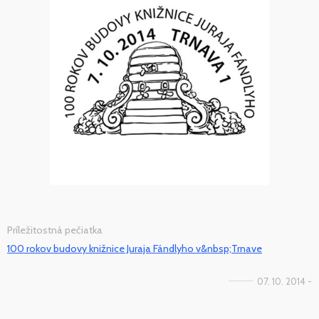
Príležitostná pečiatka
100 rokov budovy knižnice Juraja Fándlyho v&nbsp;Trnave
07. 10. 2014 -