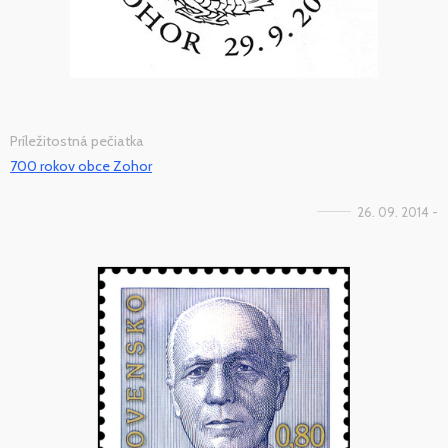
Príležitostná pečiatka
700 rokov obce Zohor
26. 09. 2014 -