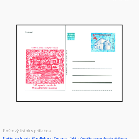
Poštový lístok s prítlačou
Knižnica Juraja Fándlyho v Trnave - 145. výročie narodenia Milana