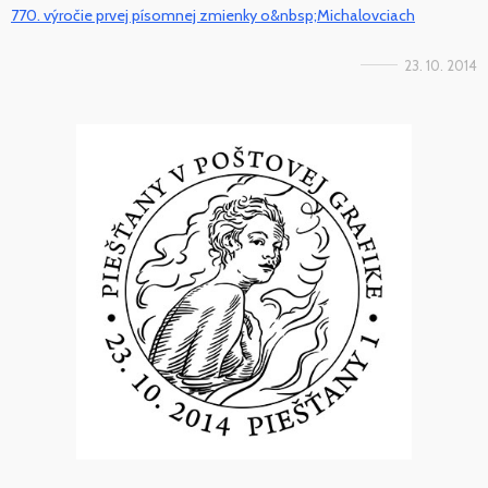
770. výročie prvej písomnej zmienky o&nbsp;Michalovciach
23. 10. 2014