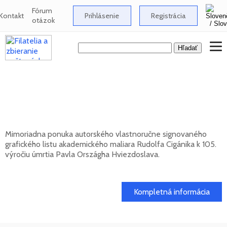
Fórum
Kontakt
Prihlásenie
Registrácia
otázok
Signovaný grafický list Rudolfa Cigánika -
105. výročie úmrtia Pavla Országha
Hviezdoslava
Mimoriadna ponuka autorského vlastnoručne signovaného
grafického listu akademického maliara Rudolfa Cigánika k 105.
výročiu úmrtia Pavla Országha Hviezdoslava.
01. 03. 2026
Kompletná informácia