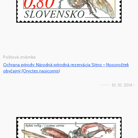
Poštová známka
Ochrana prírody: Národná prírodná rezervácia Sitno – Nosorožtek
obyčajný (Oryctes nasicornis)
10. 10. 2014 -