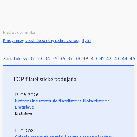
Poštová známka
Krásy našej vlasti: Sobášny palác v&nbsp;Bytči
Začiatok
<<
32
33
34
35
36
37
38
39
40
41
42
43
44
45
TOP filatelistické podujatia
12. 08. 2026
Neformálne stretnutie filatelistov a filokartistov v
Bratislave
Bratislava
11. 10. 2026