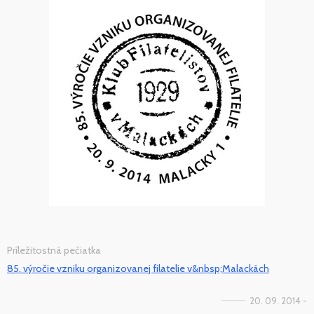
Príležitostná pečiatka
85. výročie vzniku organizovanej filatelie v&nbsp;Malackách
20. 09. 2014 -