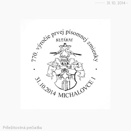
31. 10. 2014 -
Príležitostná pečiatka