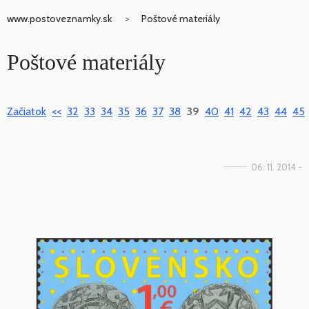
www.postoveznamky.sk
Poštové materiály
Poštové materiály
Začiatok
<<
32
33
34
35
36
37
38
39
40
41
42
43
44
45
06. 11. 2014 -