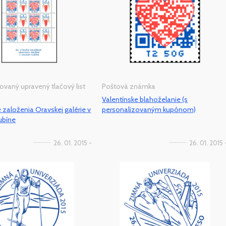
ovaný upravený tlačový list
Poštová známka
Valentínske blahoželanie (s
e založenia Oravskej galérie v
personalizovaným kupónom)
ubíne
26. 01. 2015 -
26. 01. 2015 