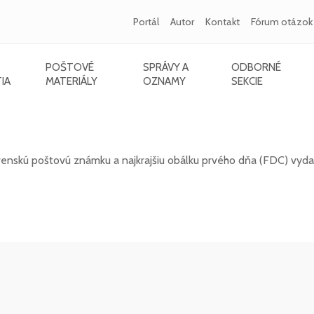
Portál
Autor
Kontakt
Fórum otázok
POŠTOVÉ
SPRÁVY A
ODBORNÉ
IA
MATERIÁLY
OZNAMY
SEKCIE
štovú známku za rok 2025
venskú poštovú známku a najkrajšiu obálku prvého dňa (FDC) vyd