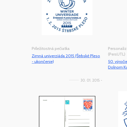
Príležitostná pečiatka
Personaliz
(PersUTL)
Zimná univerziáda 2015 (Štrbské Pleso
- ukončenie)
50. výroči
Dolnom K
30. 01. 2015 -