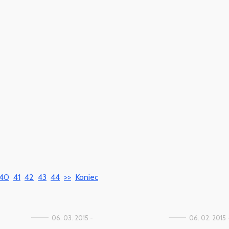
40
41
42
43
44
>>
Koniec
06. 03. 2015 -
06. 02. 2015 