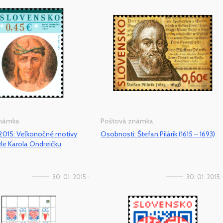
známka
Poštová známka
 2015: Veľkonočné motívy
Osobnosti: Štefan Pilárik (1615 – 1693)
le Karola Ondreičku
30. 01. 2015 -
30. 01. 2015 