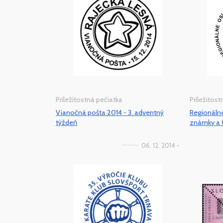
Príležitostná pečiatka
Príležitos
Vianočná pošta 2014 - 3. adventný
Regionáln
týždeň
známky a f
06. 12. 2014 -