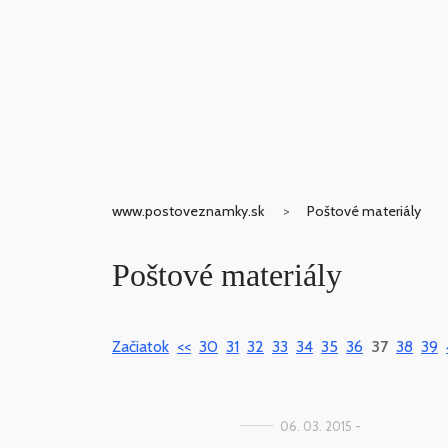
www.postoveznamky.sk
Poštové materiály
Poštové materiály
Začiatok
<<
30
31
32
33
34
35
36
37
38
39
06. 03. 2015 -