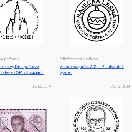
tná pečiatka
Príležitostná pečiatka
e oslavy Dňa poštovej
Vianočná pošta 2014 - 2. adventný
ilatelie 2014 v Košiciach
týždeň
05. 12. 2014 -
05. 12. 2014 