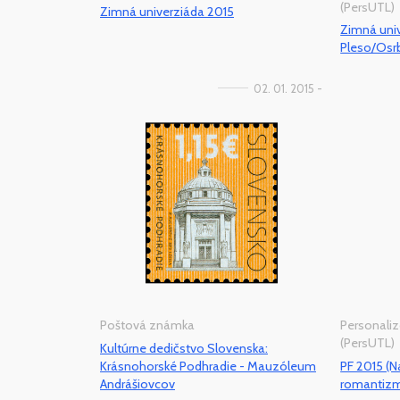
(PersUTL)
Zimná univerziáda 2015
Zimná univ
Pleso/Osrb
02. 01. 2015 -
Poštová známka
Personaliz
(PersUTL)
Kultúrne dedičstvo Slovenska:
Krásnohorské Podhradie - Mauzóleum
PF 2015 (N
Andrášiovcov
romantiz