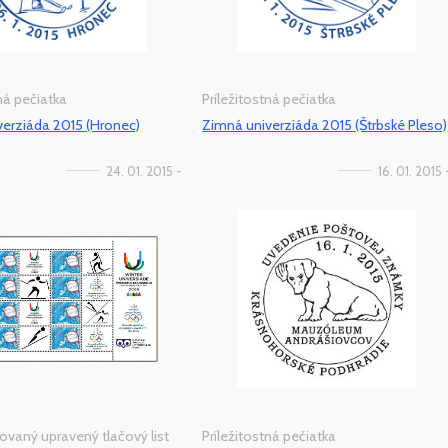
tná pečiatka
Príležitostná pečiatka
erziáda 2015 (Hronec)
Zimná univerziáda 2015 (Štrbské Pleso)
24. 01. 2015 -
16. 01. 2015 
ovaný upravený tlačový list
Príležitostná pečiatka