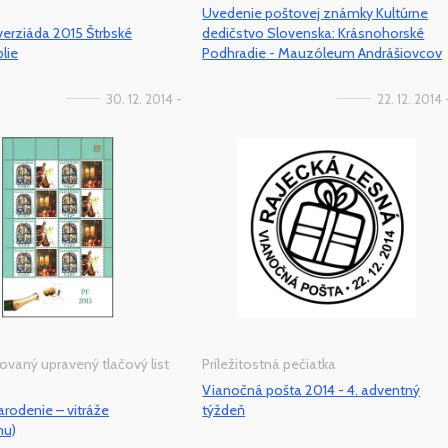
Uvedenie poštovej známky Kultúrne
erziáda 2015 Štrbské
dedičstvo Slovenska: Krásnohorské
lie
Podhradie - Mauzóleum Andrášiovcov
30. 12. 2014 -
22. 12. 2014 
ovaný upravený tlačový list
Príležitostná pečiatka
Vianočná pošta 2014 - 4. adventný
arodenie – vitráže
týždeň
mu)