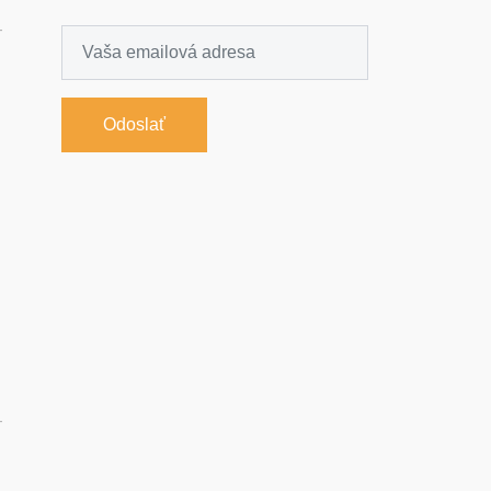
-
Odoslať
-