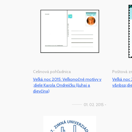
Celinová pohľadnica
Poštová 
Veľká noc 2015: Veľkonočné motívy v
Veľká noc
;diele Karola Ondreičku (šuhaj a
v&nbsp;die
dievčina)
01. 02. 2015 -