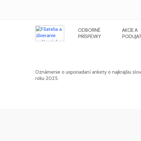
ODBORNÉ
AKCIE A
PRÍSPEVKY
PODUJAT
Anketa o najkrajšiu slovenskú po
Oznámenie o usporiadaní ankety o najkrajšiu slo
roku 2025.
17. 04. 2026