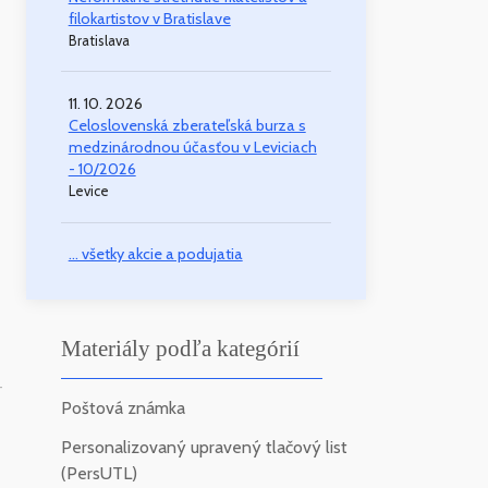
filokartistov v Bratislave
Bratislava
11. 10. 2026
Celoslovenská zberateľská burza s
medzinárodnou účasťou v Leviciach
- 10/2026
Levice
... všetky akcie a podujatia
Materiály podľa kategórií
-
Poštová známka
Personalizovaný upravený tlačový list
(PersUTL)