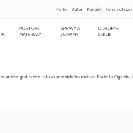
Portál
Autor
Kontakt
Fórum otázok
POŠTOVÉ
SPRÁVY A
ODBORNÉ
IA
MATERIÁLY
OZNAMY
SEKCIE
igánika - 105. výročie úmrtia Pavla Országha
vaného grafického listu akademického maliara Rudolfa Cigánika k