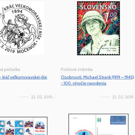
tná pečiatka
Poštová známka
- kráľ veľkomoravskej ríše
Osobnosti: Michael Strank (1919 – 1945)
- 100. výročie narodenia
22. 02. 2019 -
22. 02. 2019 