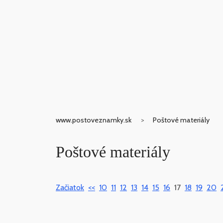
www.postoveznamky.sk
Poštové materiály
Poštové materiály
Začiatok
<<
10
11
12
13
14
15
16
17
18
19
20