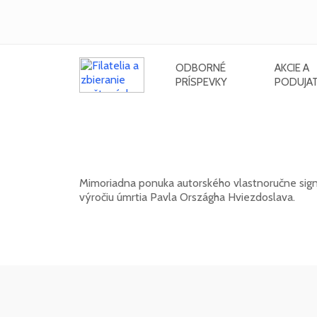
ODBORNÉ
AKCIE A
PRÍSPEVKY
PODUJAT
Signovaný grafický list Rudolfa C
Hviezdoslava
Mimoriadna ponuka autorského vlastnoručne signo
výročiu úmrtia Pavla Országha Hviezdoslava.
01. 03. 2026