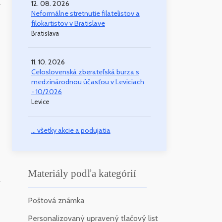
12. 08. 2026
-
Neformálne stretnutie filatelistov a
filokartistov v Bratislave
Bratislava
11. 10. 2026
Celoslovenská zberateľská burza s
medzinárodnou účasťou v Leviciach
- 10/2026
Levice
... všetky akcie a podujatia
Materiály podľa kategórií
-
Poštová známka
Personalizovaný upravený tlačový list