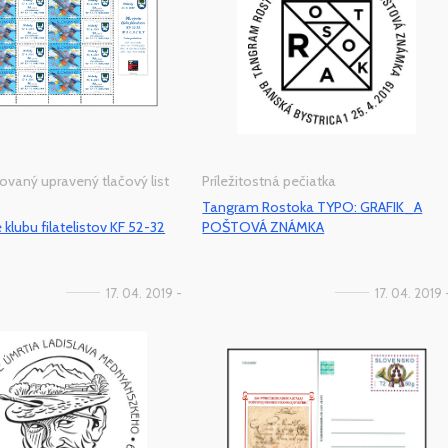
ovaný upravený tlačový list
Príležitostná pečiatka
Tangram Rostoka TYPO: GRAFIK_A
 klubu filatelistov KF 52-32
POŠTOVÁ ZNÁMKA
17. 04. 2019 -
17. 04. 2019 