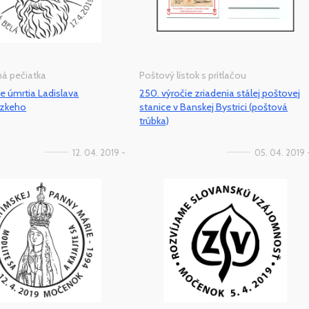
tná pečiatka
Poštový lístok s prítlačou
ie úmrtia Ladislava
250. výročie zriadenia stálej poštovej
zkeho
stanice v Banskej Bystrici (poštová
trúbka)
12. 04. 2019 -
05. 04. 2019 