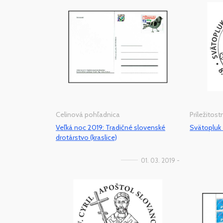
Celinová pohľadnica
Príležitos
Veľká noc 2019: Tradičné slovenské
Svätopluk 
drotárstvo (kraslice)
01. 03. 2019 -