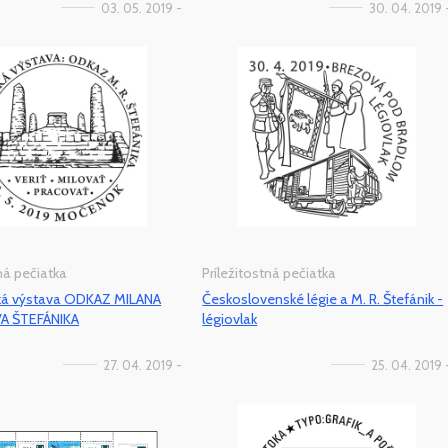
03. 05. 2019 -
30. 04. 2019 
tná pečiatka
Príležitostná pečiatka
ická výstava ODKAZ MILANA
Československé légie a M. R. Štefánik -
A ŠTEFÁNIKA
légiovlak
27. 04. 2019 -
25. 04. 2019 