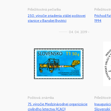
Príležitostná pečiatka
Príležitos
250. výročie zriadenia stálej poštovej
Príchod Fa
stanice v Banskej Bystrici
1994
04. 04. 2019 -
Poštová známka
Príležitos
75. výročie Medzinárodnej organizácie
Inaugurác
civilného letectva (ICAO)
Slovenský o