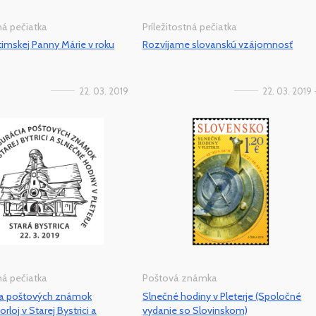
tná pečiatka
Príležitostná pečiatka
timskej Panny Márie v roku
Rozvíjame slovanskú vzájomnosť
22. 03. 2019
22. 03. 2019 
tná pečiatka
Poštová známka
ia poštových známok
Slnečné hodiny v Pleterje (Spoločné
rloj v Starej Bystrici a
vydanie so Slovinskom)