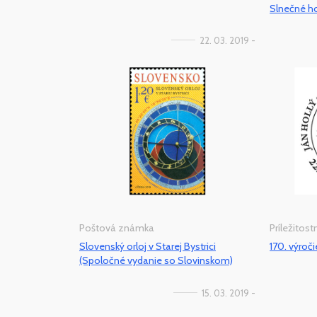
Slnečné ho
22. 03. 2019 -
Poštová známka
Príležitos
Slovenský orloj v Starej Bystrici
170. výroč
(Spoločné vydanie so Slovinskom)
15. 03. 2019 -