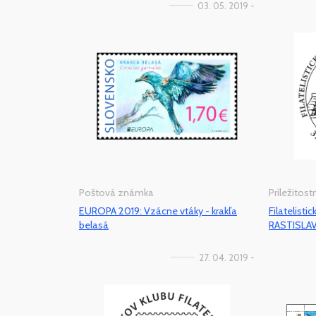
03. 05. 2019 -
Poštová známka
Príležitos
EUROPA 2019: Vzácne vtáky - krakľa
Filatelist
belasá
RASTISLAV
27. 04. 2019 -