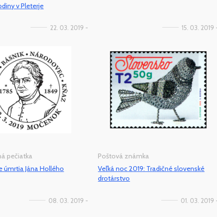
diny v Pleterje
22. 03. 2019 -
15. 03. 2019 
tná pečiatka
Poštová známka
ie úmrtia Jána Hollého
Veľká noc 2019: Tradičné slovenské
drotárstvo
08. 03. 2019 -
01. 03. 2019 