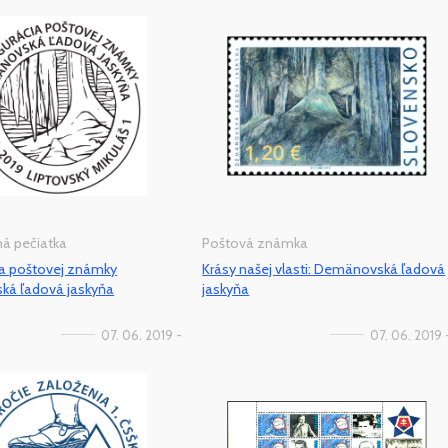
tná pečiatka
Poštová známka
ia poštovej známky
Krásy našej vlasti: Demänovská ľadová
á ľadová jaskyňa
jaskyňa
07. 06. 2019 -
07. 06. 2019 