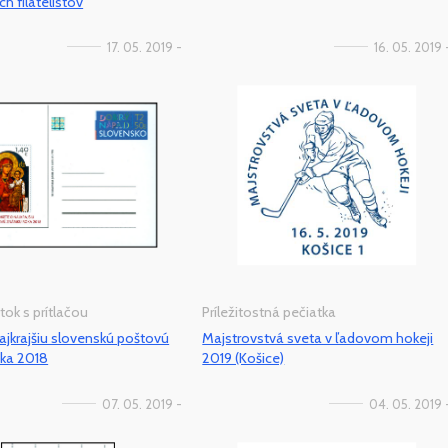
h filatelistov
17. 05. 2019 -
16. 05. 2019 
tok s prítlačou
Príležitostná pečiatka
ajkrajšiu slovenskú poštovú
Majstrovstvá sveta v ľadovom hokeji
ka 2018
2019 (Košice)
07. 05. 2019 -
04. 05. 2019 