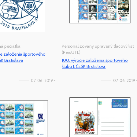
tná pečiatka
Personalizovaný upravený tlačový list
(PersUTL)
ie založenia športového
ŠK Bratislava
100. výročie založenia športového
klubu 1. ČsŠK Bratislava
07. 06. 2019 -
07. 06. 2019 