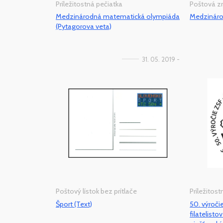
Príležitostná pečiatka
Poštová 
Medzinárodná matematická olympiáda
Medzináro
(Pytagorova veta)
31. 05. 2019 -
Poštový lístok bez prítlače
Príležitos
Šport (Text)
50. výroči
filatelist