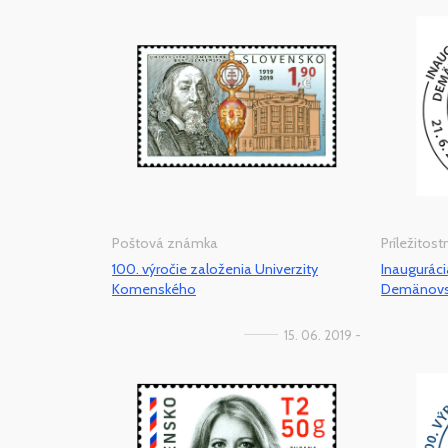
Poštová známka
Príležitos
100. výročie založenia Univerzity
Inaugurác
Komenského
Demänovsk
15. 06. 2019 -