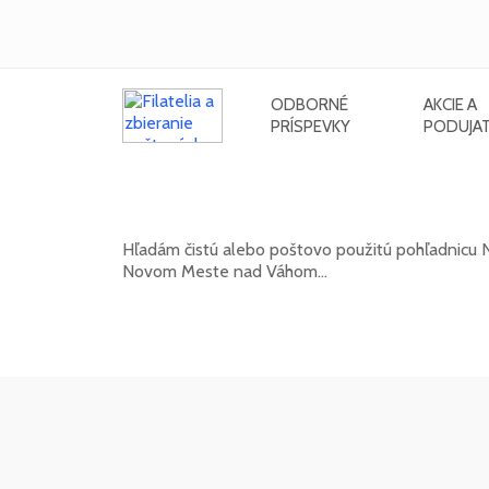
ODBORNÉ
AKCIE A
PRÍSPEVKY
PODUJAT
Hľadám pohľadnicu Nového Mest
Hľadám čistú alebo poštovo použitú pohľadnic
Novom Meste nad Váhom...
20. 05. 2026