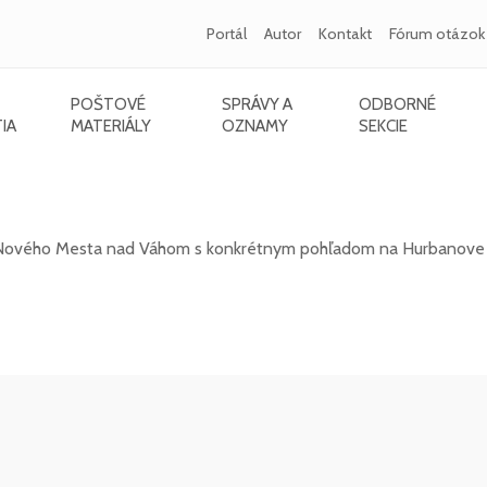
Portál
Autor
Kontakt
Fórum otázok
POŠTOVÉ
SPRÁVY A
ODBORNÉ
IA
MATERIÁLY
OZNAMY
SEKCIE
a nad Váhom s pohľadom na Hurbanove sady
u Nového Mesta nad Váhom s konkrétnym pohľadom na Hurbanove