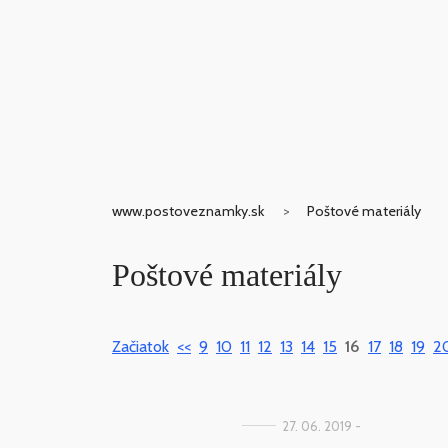
www.postoveznamky.sk
Poštové materiály
Poštové materiály
Začiatok
<<
9
10
11
12
13
14
15
16
17
18
19
2
27. 06. 2019 -