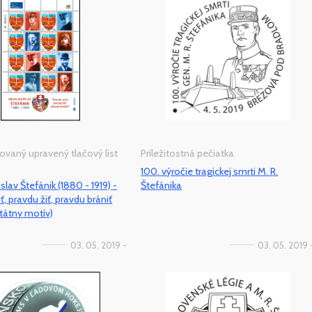
ovaný upravený tlačový list
Príležitostná pečiatka
100. výročie tragickej smrti M. R.
slav Štefánik (1880 - 1919) -
Štefánika
ť, pravdu žiť, pravdu brániť
tátny motív)
03. 05. 2019 -
03. 05. 2019 