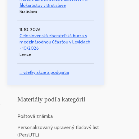
filokartistov v Bratislave
Bratislava
11. 10. 2026
Celoslovenská zberateľská burza s
medzinárodnou účasťou v Leviciach
- 10/2026
Levice
... všetky akcie a podujatia
Materiály podľa kategórií
-
Poštová známka
Personalizovaný upravený tlačový list
(PersUTL)