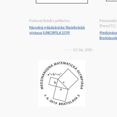
Poštový lístok s prítlačou
Personaliz
(PersUTL)
Národná mládežnícka filatelistická
výstava JUNIORFILA 2019
Medzinárod
Bratislavs
07. 06. 2019 -