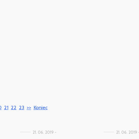
0
21
22
23
>>
Koniec
21. 06. 2019 -
21. 06. 2019 