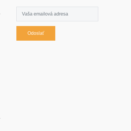
-
Odoslať
-