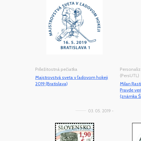
Príležitostná pečiatka
Personaliz
(PersUTL)
Majstrovstvá sveta v ľadovom hokeji
2019 (Bratislava)
Milan Rasti
Pravde veri
(známka Š
03. 05. 2019 -