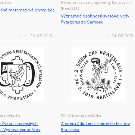
známka
Personalizovaný upravený tlačový list
(PersUTL)
dná matematická olympiáda
Významné osobnosti svetovej vedy -
Pytagoras zo Samosu
30. 05. 2019 -
24. 05. 2019 
tná pečiatka
Príležitostná pečiatka
e Zväzu slovenských
2. snem Združenia klubov filatelistov
ov - Výstava exponátov
Bratislava