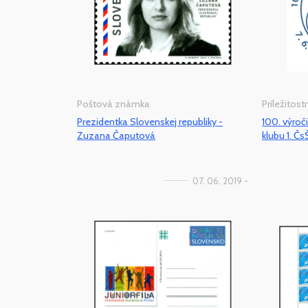
Poštová známka
Príležitos
Prezidentka Slovenskej republiky -
100. výroč
Zuzana Čaputová
klubu 1. Čs
07. 06. 2019 -