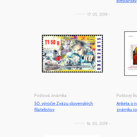
piešťanskýc
17. 05. 2019 -
Poštová známka
Poštový lís
50. výročie Zväzu slovenských
Anketa o n
filatelistov
známku ro
16. 05. 2019 -