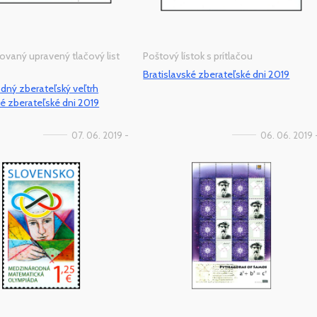
ovaný upravený tlačový list
Poštový lístok s prítlačou
Bratislavské zberateľské dni 2019
ný zberateľský veľtrh
ké zberateľské dni 2019
07. 06. 2019 -
06. 06. 2019 