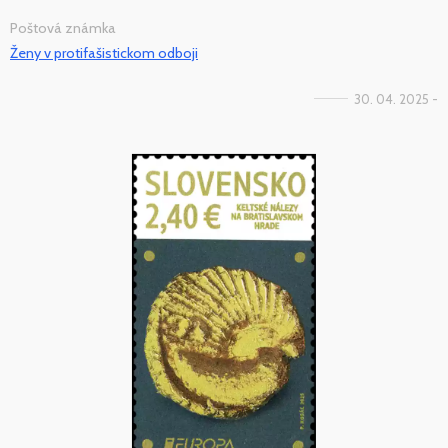
Poštová známka
Ženy v protifašistickom odboji
30. 04. 2025 -