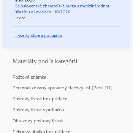
11. 10. 2026
Celoslovenská zberateľská burza s medzinárodnou
účasťou v Leviciach - 10/2026
Levice
... všetky akcie a podujatia
Materiály podľa kategórií
Poštová známka
Personalizovaný upravený tlačový list (PersUTL)
Poštový lístok bez prítlače
Poštový lístok s prítlačou
Obrazový poštový lístok
Celinová obálka bez prítlače