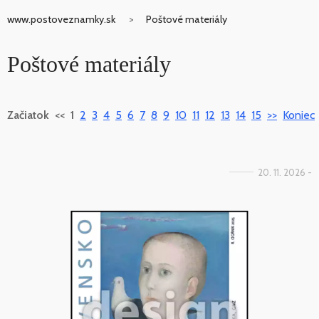
www.postoveznamky.sk
Poštové materiály
Poštové materiály
Začiatok
<<
1
2
3
4
5
6
7
8
9
10
11
12
13
14
15
>>
Koniec
20. 11. 2026 -