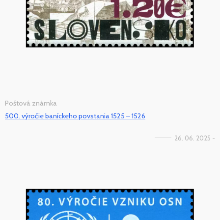
Poštová známka
500. výročie baníckeho povstania 1525 – 1526
26. 06. 2025 -