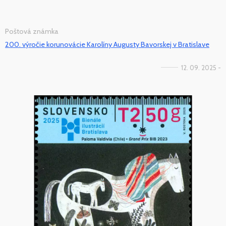
Poštová známka
200. výročie korunovácie Karolíny Augusty Bavorskej v Bratislave
12. 09. 2025 -