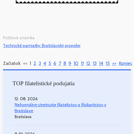
Poštová známka
Technické pamiatky: Bratislavský propeler
Začiatok
<<
1
2
3
4
5
6
7
8
9
10
11
12
13
14
15
>>
Koniec
TOP filatelistické podujatia
12. 08. 2026
Neformálne stretnutie filatelistov a filokartistov v
Bratislave
Bratislava