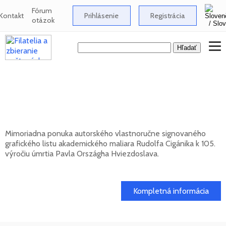
Fórum
Kontakt
Prihlásenie
Registrácia
otázok
Signovaný grafický list Rudolfa Cigánika -
105. výročie úmrtia Pavla Országha
Hviezdoslava
Mimoriadna ponuka autorského vlastnoručne signovaného
grafického listu akademického maliara Rudolfa Cigánika k 105.
výročiu úmrtia Pavla Országha Hviezdoslava.
01. 03. 2026
Kompletná informácia