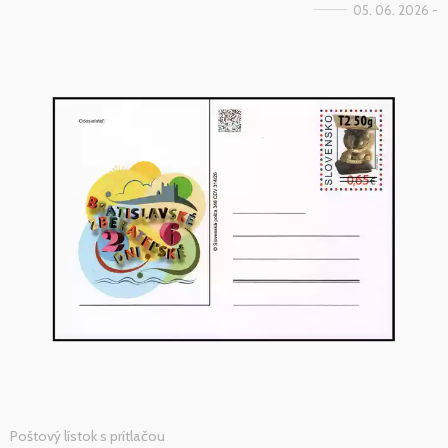
05. 06. 2026 -
Poštový lístok s prítlačou