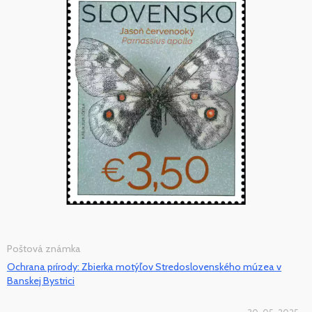
Poštová známka
Ochrana prírody: Zbierka motýľov Stredoslovenského múzea v
Banskej Bystrici