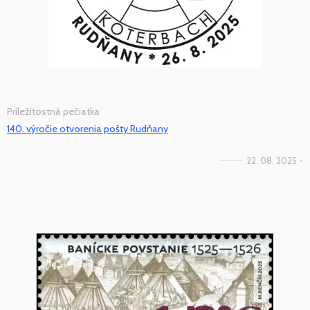
Príležitostná pečiatka
140. výročie otvorenia pošty Rudňany
22. 08. 2025 -