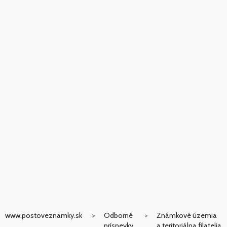
www.postoveznamky.sk
Odborné
Známkové územia
príspevky
a teritoriálna filatelia