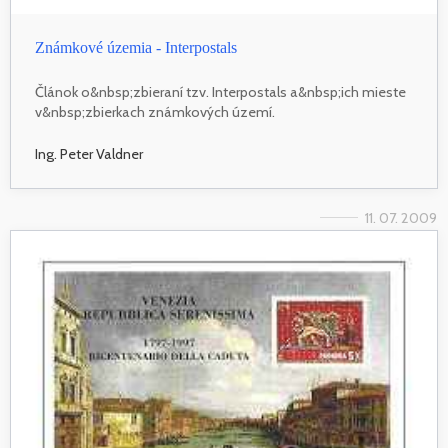
Známkové územia - Interpostals
Článok o&nbsp;zbieraní tzv. Interpostals a&nbsp;ich mieste
v&nbsp;zbierkach známkových území.
Ing. Peter Valdner
11. 07. 2009