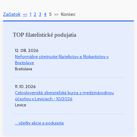
Začiatok
<<
1
2
3
4
5
>>
Koniec
TOP filatelistické podujatia
12. 08. 2026
Neformálne stretnutie filatelistov a filokartistov v
Bratislave
Bratislava
11. 10. 2026
Celoslovenská zberateľská burza s medzinárodnou
účasťou v Leviciach - 10/2026
Levice
... všetky akcie a podujatia