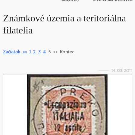
Známkové územia a teritoriálna
filatelia
Začiatok
<<
1
2
3
4
5
>>
Koniec
14. 03. 2011