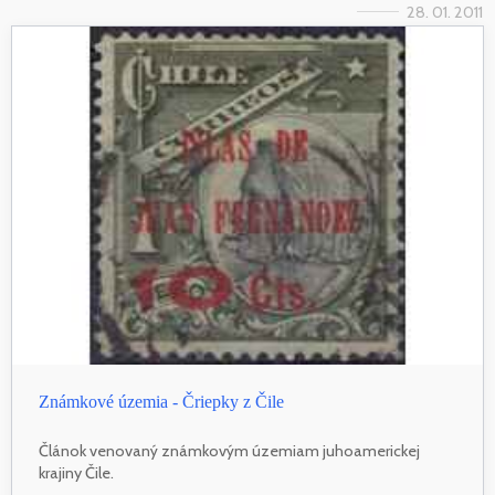
28. 01. 2011
Známkové územia - Čriepky z Čile
Článok venovaný známkovým územiam juhoamerickej
krajiny Čile.