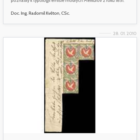
poznatky k typológii emisie modrých Merkurov z roku 1851.
Doc. Ing. Radomil Květon, CSc.
28. 01. 2010