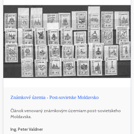
Známkové územia - Post-sovietske Moldavsko
Článok venovaný známkovým územiam post-sovietskeho
Moldavska.
Ing. Peter Valdner