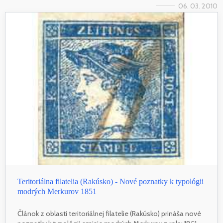
06. 03. 2010
Teritoriálna filatelia (Rakúsko) - Nové poznatky k typológii
modrých Merkurov 1851
Článok z oblasti teritoriálnej filatelie (Rakúsko) prináša nové