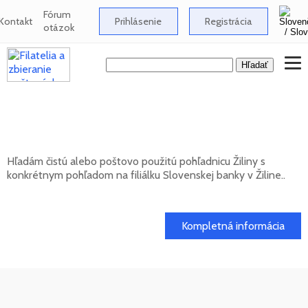
Fórum
Kontakt
Prihlásenie
Registrácia
otázok
Hľadám pohľadnicu Žiliny s pohľadom na
filiálku Slovenskej banky
Hľadám čistú alebo poštovo použitú pohľadnicu Žiliny s
konkrétnym pohľadom na filiálku Slovenskej banky v Žiline..
20. 05. 2026
Kompletná informácia