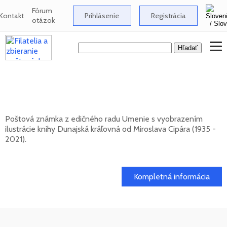
Fórum
Kontakt
Prihlásenie
Registrácia
otázok
UMENIE: Miroslav Cipár (1935 - 2021) -
Dunajská kráľovná
Poštová známka z edičného radu Umenie s vyobrazením
ilustrácie knihy Dunajská kráľovná od Miroslava Cipára (1935 -
2021).
20. 11. 2026 -
Kompletná informácia