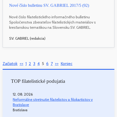
Nové číslo bulletinu SV. GABRIEL 2017/5 (92)
Nové číslo filatelistického informačného bulletinu
Spoločenstva zberateľov filatelistických materiálov s
kresťanskou tematikou na Slovensku SV. GABRIEL.
SV. GABRIEL (redakcia)
Začiatok
<<
1
2
3
4
5
6
7
>>
Koniec
TOP filatelistické podujatia
12. 08. 2026
Neformálne stretnutie filatelistov a filokartistov v
Bratislave
Bratislava