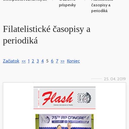
príspevky
časopisy a
periodiká
Filatelistické časopisy a
periodiká
Začiatok
<<
1
2
3
4
5
6
7
>>
Koniec
25. 04. 2019