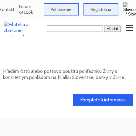
Fórum
Kontakt
Prihlásenie
Registrácia
otázok
Hľadám pohľadnicu Žiliny s pohľadom na
filiálku Slovenskej banky
Hľadám čistú alebo poštovo použitú pohľadnicu Žiliny s
konkrétnym pohľadom na filiálku Slovenskej banky v Žiline..
20. 05. 2026
Kompletná informácia