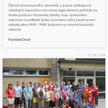
Článok renomovaného zberateľa a autora vynikajúcich
súťažných exponátov venovaný regionálnemu pohľadu na
tvorbu poštovo-historickej zbierky, resp. výstavného
exponátu na príklade Spiša v pomerne veľmi zaujímavom
období rokov 1938 – 1948, bohatom na mnohé historické
udalosti.
František Divok
13. 08. 2014