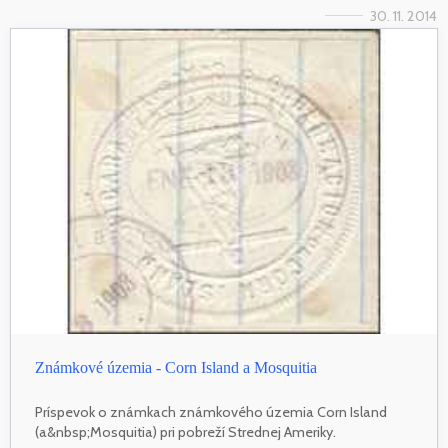
30. 11. 2014
Známkové územia - Corn Island a Mosquitia
Príspevok o známkach známkového územia Corn Island
(a&nbsp;Mosquitia) pri pobreží Strednej Ameriky.