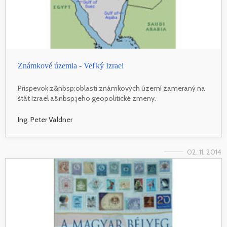
Známkové územia - Veľký Izrael
Príspevok z&nbsp;oblasti známkových území zameraný na
štát Izrael a&nbsp;jeho geopolitické zmeny.
Ing. Peter Valdner
02. 11. 2014