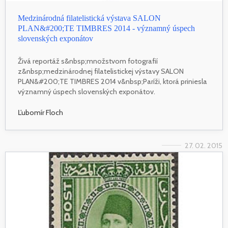
Medzinárodná filatelistická výstava SALON
PLAN&#200;TE TIMBRES 2014 - významný úspech
slovenských exponátov
Živá reportáž s&nbsp;množstvom fotografií
z&nbsp;medzinárodnej filatelistickej výstavy SALON
PLAN&#200;TE TIMBRES 2014 v&nbsp;Paríži, ktorá priniesla
významný úspech slovenských exponátov.
Ľubomír Floch
27. 02. 2015