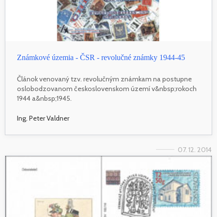
Známkové územia - ČSR - revolučné známky 1944-45
Článok venovaný tzv. revolučným známkam na postupne
oslobodzovanom československom území v&nbsp;rokoch
1944 a&nbsp;1945.
Ing. Peter Valdner
07. 12. 2014