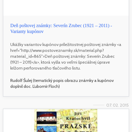
Deň poštovej známky: Severín Zrubec (1921 – 2011) -
Varianty kupónov
Ukážky variantov kupónov príležitostnej poštovej známky <a
href="http://www.postoveznamky.sk/material.php?
material_id=865">Deň poštovej známky: Severín Zrubec
(1921 – 2011)</a>, ktorá vyšla vo veľmi špeciálnej úprave
krížom perforovaného tlačového listu.
Rudolf Šulej (tematický popis obrazu známky a kupónov
doplnil doc. Ľubomír Floch)
07. 02. 2015