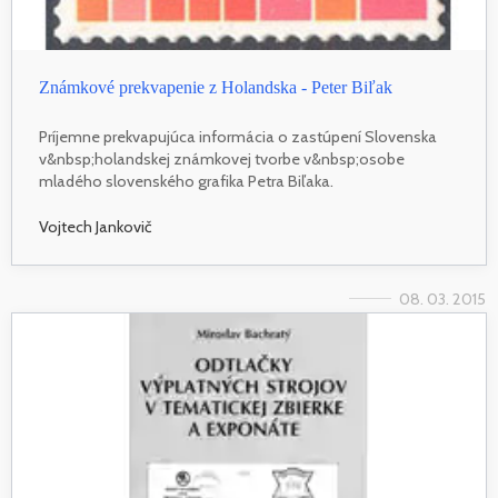
Známkové prekvapenie z Holandska - Peter Biľak
Príjemne prekvapujúca informácia o zastúpení Slovenska
v&nbsp;holandskej známkovej tvorbe v&nbsp;osobe
mladého slovenského grafika Petra Biľaka.
Vojtech Jankovič
08. 03. 2015