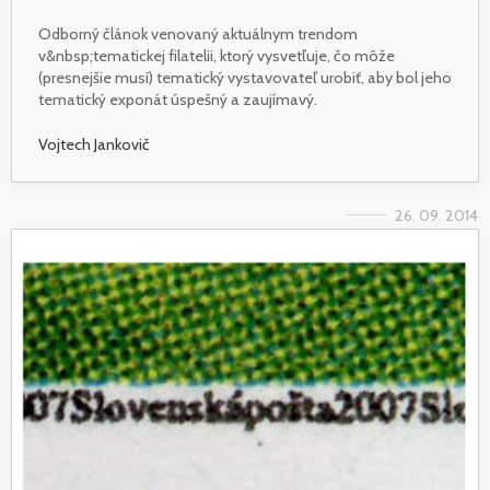
Odborný článok venovaný aktuálnym trendom
v&nbsp;tematickej filatelii, ktorý vysvetľuje, čo môže
(presnejšie musí) tematický vystavovateľ urobiť, aby bol jeho
tematický exponát úspešný a zaujímavý.
Vojtech Jankovič
26. 09. 2014