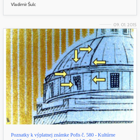
Vladimír Šulc
09. 01. 2015
Poznatky k výplatnej známke Pofis č. 580 - Kultúrne