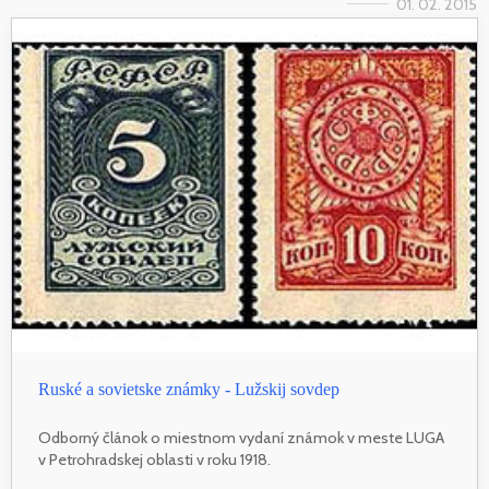
01. 02. 2015
Ruské a sovietske známky - Lužskij sovdep
Odborný článok o miestnom vydaní známok v meste LUGA
v Petrohradskej oblasti v roku 1918.