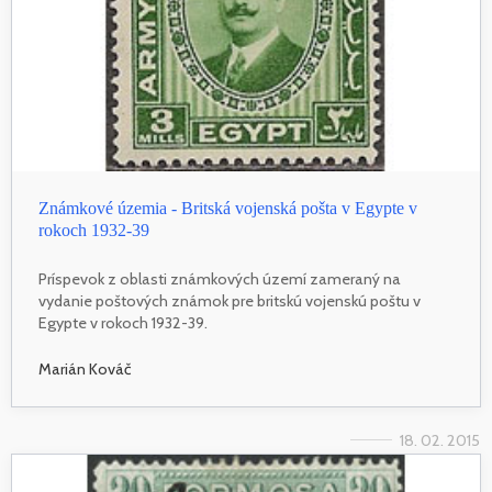
Známkové územia - Britská vojenská pošta v Egypte v
rokoch 1932-39
Príspevok z oblasti známkových území zameraný na
vydanie poštových známok pre britskú vojenskú poštu v
Egypte v rokoch 1932-39.
Marián Kováč
18. 02. 2015