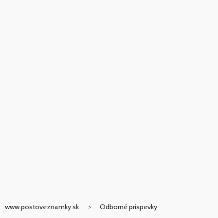
www.postoveznamky.sk
Odborné príspevky