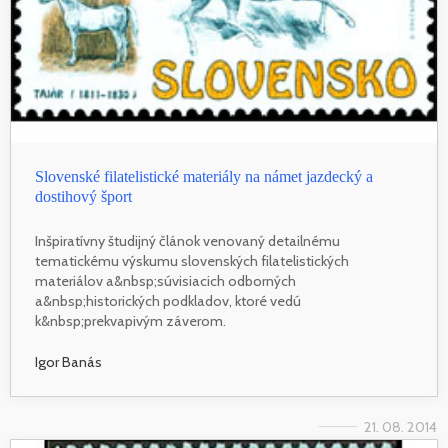
Slovenské filatelistické materiály na námet jazdecký a
dostihový šport
Inšpiratívny študijný článok venovaný detailnému
tematickému výskumu slovenských filatelistických
materiálov a&nbsp;súvisiacich odborných
a&nbsp;historických podkladov, ktoré vedú
k&nbsp;prekvapivým záverom.
Igor Banás
21. 08. 2014