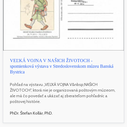
VEĽKÁ VOJNA V NAŠICH ŽIVOTOCH -
spomienková výstava v Stredoslovenskom múzeu Banská
Bystrica
Pohľad na výstavu „VEĽKÁ VOJNA V&nbsp;NAŠICH
ŽIVOTOCH", ktorá nie je organizovaná poštovým múzeom,
ale má čo povedať a ukázať aj zberateľom pohľadníc a
poštovej histórie.
PhDr. Štefan Kollár, PhD.