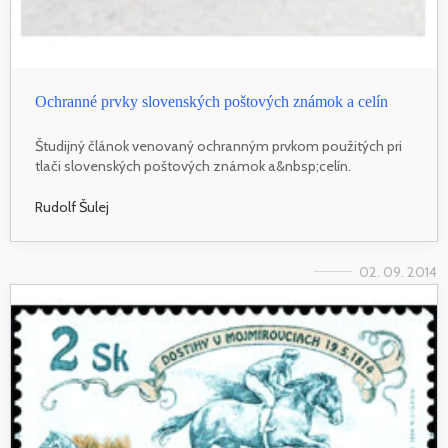
Ochranné prvky slovenských poštových známok a celín
Študijný článok venovaný ochranným prvkom použitých pri
tlači slovenských poštových známok a&nbsp;celín.
Rudolf Šulej
02. 09. 2014