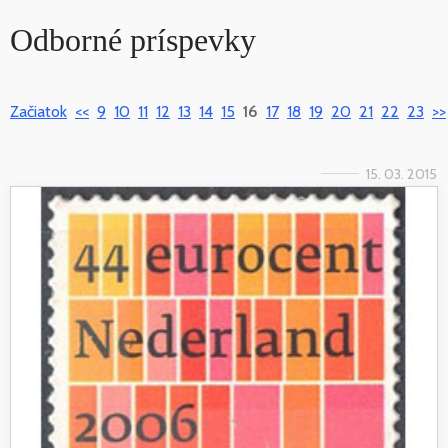
Odborné príspevky
Začiatok
<<
9
10
11
12
13
14
15
16
17
18
19
20
21
22
23
>>
15. 03. 2015