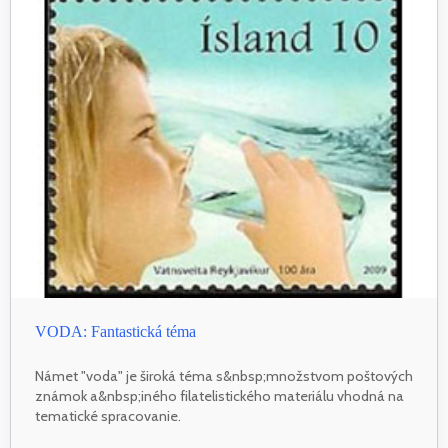
VODA: Fantastická téma
Námet "voda" je široká téma s&nbsp;množstvom poštových
známok a&nbsp;iného filatelistického materiálu vhodná na
tematické spracovanie.