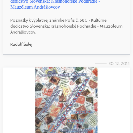
dedičstvo Slovenska: Krásnohorské Podhradie -
Mauzóleum Andrášiovcov
Poznatky k výplatnej známke Pofis č. 580 - Kultúrne
dedičstvo Slovenska: Krásnohorské Podhradie - Mauzóleum
Andrášiovcov.
Rudolf Šulej
30. 12. 2014