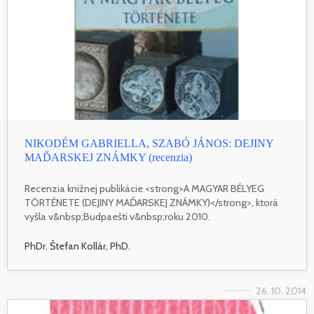
NIKODÉM GABRIELLA, SZABÓ JÁNOS: DEJINY
MAĎARSKEJ ZNÁMKY (recenzia)
Recenzia knižnej publikácie <strong>A MAGYAR BÉLYEG
TÖRTÉNETE (DEJINY MAĎARSKEJ ZNÁMKY)</strong>, ktorá
vyšla v&nbsp;Budpaešti v&nbsp;roku 2010.
PhDr. Štefan Kollár, PhD.
26. 10. 2014