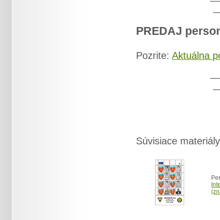
_
PREDAJ person
Pozrite:
Aktuálna p
_
_
Súvisiace materiály
Per
Int
(zn