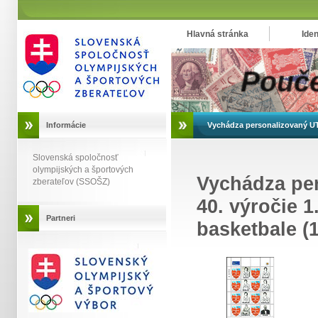
Hlavná stránka
Iden
Informácie
Vychádza personalizovaný UTL:
Slovenská spoločnosť
olympijských a športových
Vychádza per
zberateľov (SSOŠZ)
40. výročie 1
Partneri
basketbale (1