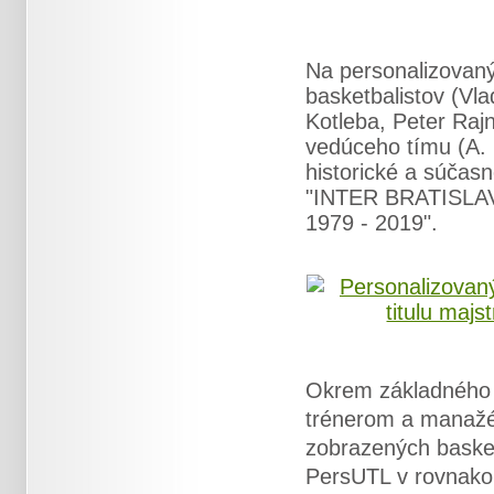
Na personalizovaný
basketbalistov (Vl
Kotleba, Peter Rajn
vedúceho tímu (A.
historické a súčasn
"INTER BRATISLAVA 
1979 - 2019".
Okrem základného P
trénerom a manažér
zobrazených basket
PersUTL v rovnakom