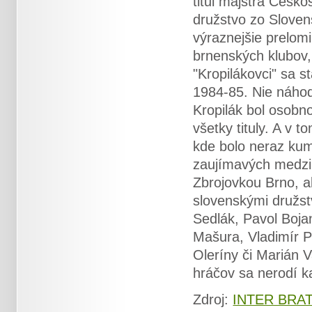
titul majstra Česko
družstvo zo Slovens
výraznejšie prelom
brnenských klubov,
"Kropilákovci" sa 
1984-85. Nie náhod
Kropilák bol osobno
všetky tituly. A v 
kde bolo neraz kum
zaujímavých medzi
Zbrojovkou Brno, a
slovenskými družst
Sedlák, Pavol Boja
Mašura, Vladimír P
Oleríny či Marián 
hráčov sa nerodí k
Zdroj:
INTER BRA