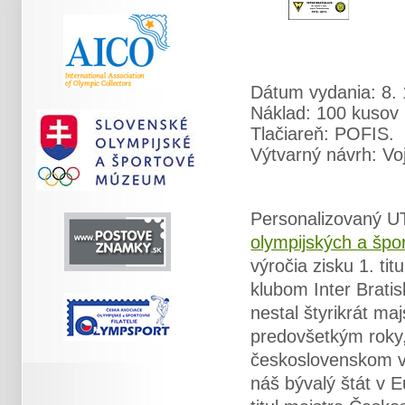
Dátum vydania: 8. 
Náklad: 100 kusov +
Tlačiareň: POFIS.
Výtvarný návrh: Vo
Personalizovaný UT
olympijských a šp
výročia zisku 1. t
klubom Inter Brati
nestal štyrikrát ma
predovšetkým roky
československom vrc
náš bývalý štát v 